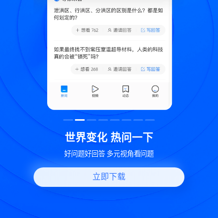
致
世界变化 热问一下
好问题好回答 多元视角看问题
立即下载