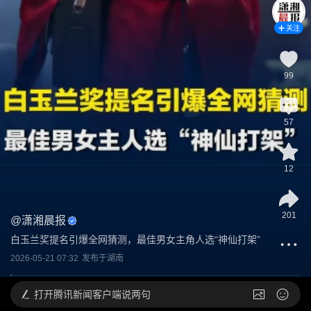
关注
99
57
12
201
@
潇湘晨报
白玉兰奖提名引爆全网猜测，最佳男女主角人选“神仙打架”
2026-05-21 07:32
发布于
湖南
打开
腾讯新闻客户端说两句