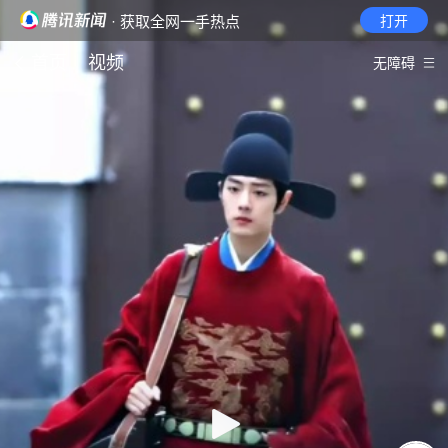
· 获取全网一手热点
打开
首页
视频
无障碍