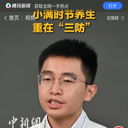
· 获取全网一手热点
打开
首页
视频
无障碍