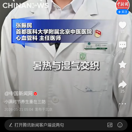
关注
13
评论
6
25
@
中国新闻网
小满时节养生重在三防
2026-05-21 05:04
发布于
北京
打开
腾讯新闻客户端说两句