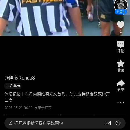
关注
1
评论
收藏
@
隆多Rondo8
AI章节
分享
体坛记忆｜布冯内德维德尤文首秀，助力皮特组合双双梅开
二度
2026-05-21 04:39
发布于
广东
打开
腾讯新闻客户端说两句