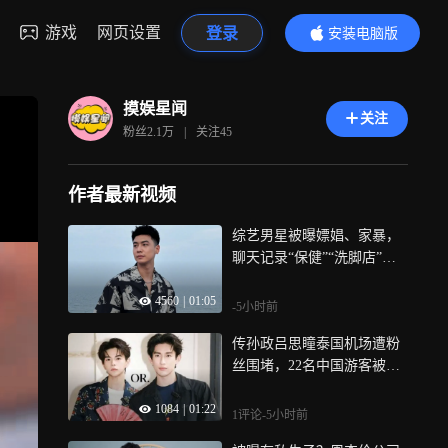
游戏
网页设置
登录
安装电脑版
内容更精彩
摸娱星闻
关注
粉丝
2.1万
|
关注
45
作者最新视频
综艺男星被曝嫖娼、家暴，
聊天记录“保健”“洗脚店”太
辣眼睛，本人回应
4560
|
01:05
-5小时前
传孙政吕思瞳泰国机场遭粉
丝围堵，22名中国游客被拒
登机，现场失控视频曝光
1084
|
01:22
1评论
-5小时前