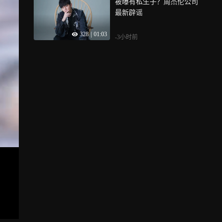
被曝有私生子？周杰伦公司
最新辟谣
328
|
01:03
-3小时前