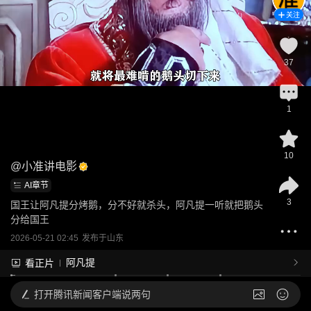
关注
37
1
10
@
小准讲电影
AI章节
3
国王让阿凡提分烤鹅，分不好就杀头，阿凡提一听就把鹅头
分给国王
2026-05-21 02:45
发布于
山东
阿凡提
看正片
打开
腾讯新闻客户端说两句