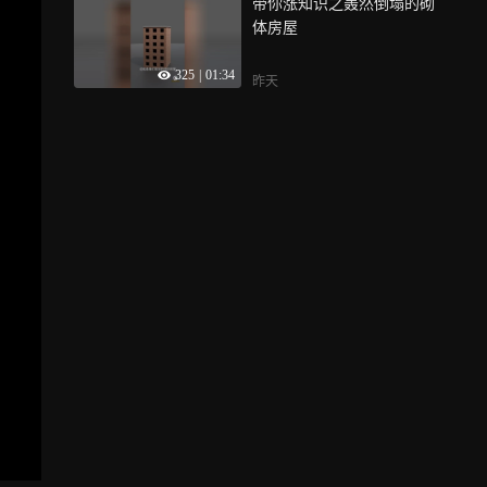
带你涨知识之轰然倒塌的砌
体房屋
325
|
01:34
昨天