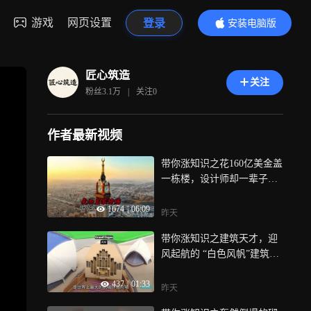
游戏
网页设置
登录
安装电脑版
内容更精彩
匠心筑造
关注
粉丝
3.1万
|
关注
0
作者最新视频
带你涨知识之花160亿美金盖
一栋楼，设计师却一辈子不
许进去看
1674
|
06:09
昨天
带你涨知识之建筑天才，迎
风起航的 “白色风帆”建筑，
悉尼歌剧
437
|
01:33
昨天