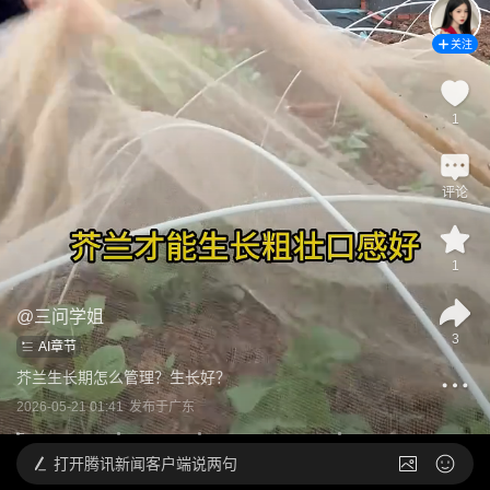
关注
1
评论
1
@
三问学姐
3
AI章节
芥兰生长期怎么管理？生长好？
2026-05-21 01:41
发布于
广东
打开
腾讯新闻客户端说两句