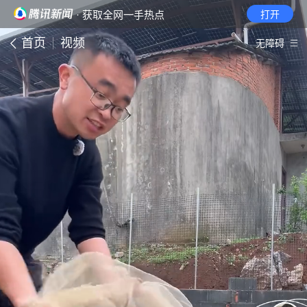
· 获取全网一手热点
打开
首页
视频
无障碍