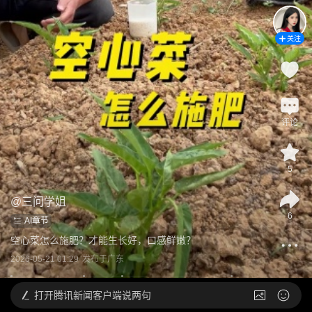
关注
评论
5
@
三问学姐
6
AI章节
空心菜怎么施肥？才能生长好，口感鲜嫩？
2026-05-21 01:29
发布于
广东
打开
腾讯新闻客户端说两句