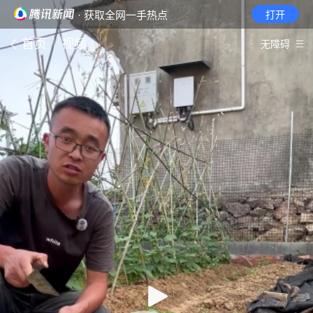
· 获取全网一手热点
打开
首页
视频
无障碍