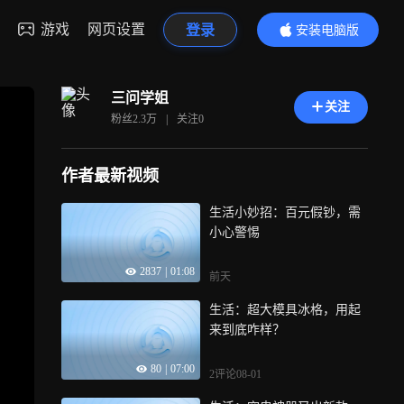
游戏
网页设置
登录
安装电脑版
内容更精彩
三问学姐
关注
粉丝
2.3万
|
关注
0
作者最新视频
生活小妙招：百元假钞，需
小心警惕
2837
|
01:08
前天
生活：超大模具冰格，用起
来到底咋样？
80
|
07:00
2评论
08-01