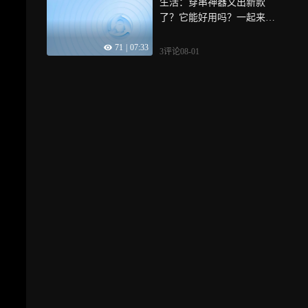
生活：穿串神器又出新款
了？它能好用吗？一起来看
看
71
|
07:33
3评论
08-01