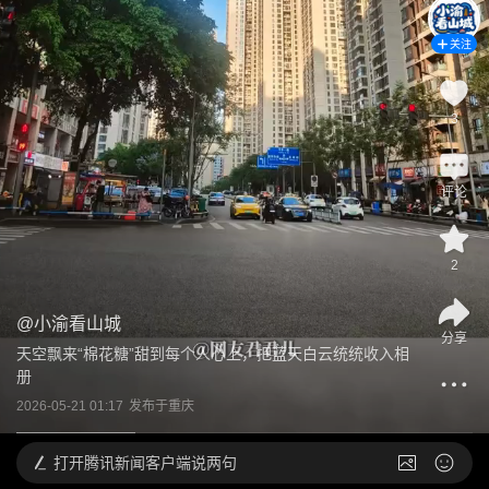
关注
3
评论
2
@
小渝看山城
分享
天空飘来“棉花糖”甜到每个人心上，把蓝天白云统统收入相
册
2026-05-21 01:17
发布于
重庆
打开
腾讯新闻客户端说两句