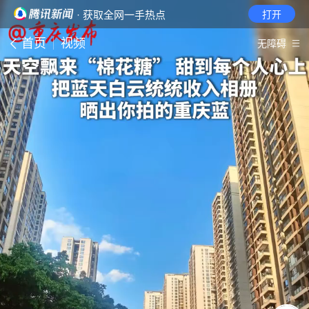
· 获取全网一手热点
打开
首页
视频
无障碍