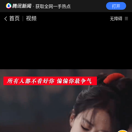
· 获取全网一手热点
打开
首页
视频
无障碍