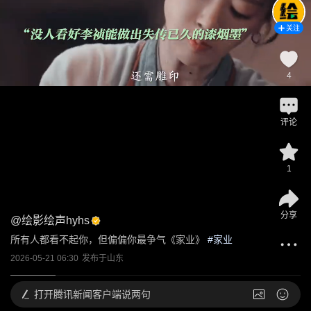
关注
4
评论
1
分享
@
绘影绘声hyhs
所有人都看不起你，但偏偏你最争气《家业》
 #
家业
2026-05-21 06:30
发布于
山东
打开
腾讯新闻客户端说两句