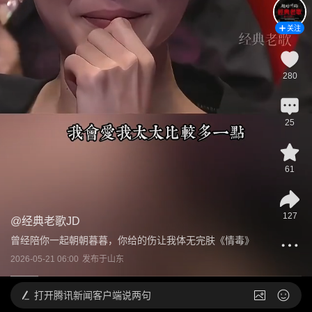
关注
280
25
61
127
@
经典老歌JD
曾经陪你一起朝朝暮暮，你给的伤让我体无完肤《情毒》
2026-05-21 06:00
发布于
山东
打开
腾讯新闻客户端说两句