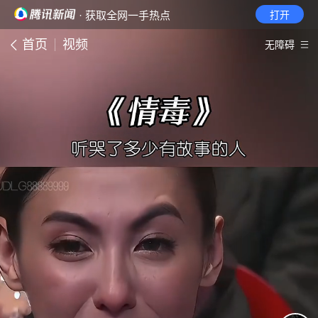
· 获取全网一手热点
打开
首页
视频
无障碍