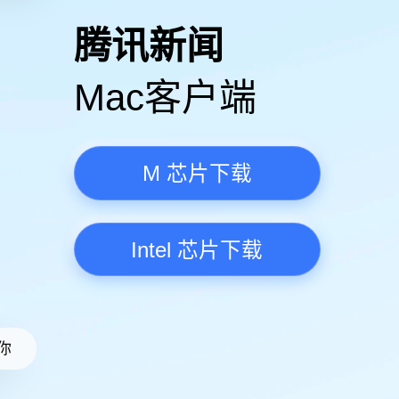
高清视频·更流畅
腾讯新
Mac客
M 芯
Intel