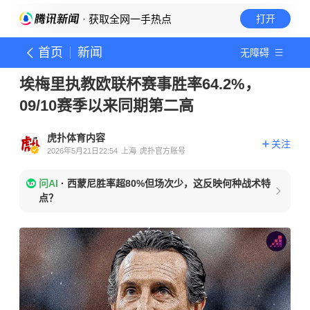
· 获取全网一手热点
打开
首页
新闻
无障碍
埃梅里执教欧联杯赛事胜率64.2%，
09/10赛季以来同期第二高
虎扑体育内容
关注
2026年5月21日22:54
上海
虎扑官方账号
问AI
·
西蒙尼胜率超80%但场次少，这反映何种战术特
点？