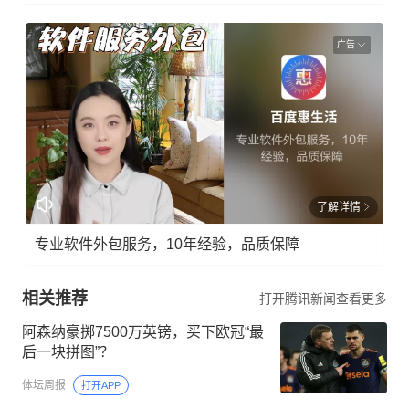
广告
了解详情
专业软件外包服务，10年经验，品质保障
相关推荐
打开腾讯新闻查看更多
阿森纳豪掷7500万英镑，买下欧冠“最
后一块拼图”？
体坛周报
打开APP