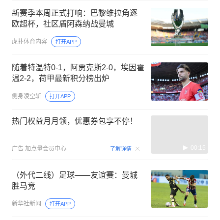
新赛季本周正式打响：巴黎维拉角逐
欧超杯，社区盾阿森纳战曼城
虎扑体育内容
打开APP
随着特温特0-1，阿贾克斯2-0，埃因霍
温2-2，荷甲最新积分榜出炉
侧身凌空斩
打开APP
热门权益月月领，优惠券包享不停！
00:15
广告
加点量会员中心
了解详情
（外代二线）足球——友谊赛：曼城
胜马竞
新华社新闻
打开APP