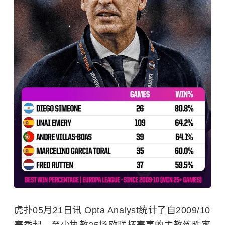
虎扑05月21日讯 Opta Analyst统计了自2009/10