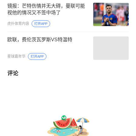
镜报：芒特伤情并无大碍，曼联可能
视他的情况又不签中场了
虎扑体育内容
打开APP
欧联，费伦茨瓦罗斯VS特温特
星球嘉年华
打开APP
评论