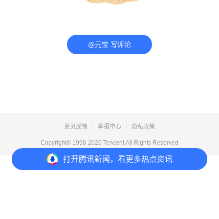
@元宝 写评论
意见反馈
举报中心
隐私政策
Copyright© 1998-
2026
Tencent.All Rights Reserved
打开
腾讯新闻，看更多热点资讯
打开
APP参与讨论
评论
点赞
收藏
分享