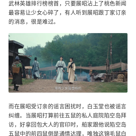
武林英雄排行榜榜首，只要展昭沾上了桃色新闻
最容易让少女心碎了，有人听到展昭跟丁家订亲
的消息，很是难过。
而在展昭受订亲的谣言困扰时，白玉堂也被谣言
纠缠。当展昭打算前往
五鼠
的私人庭院陷空岛拜
访，好拿回包大人的官印时，船家跟他说陷空岛
五鼠中的前四鼠倒是通情达理，唯独这锦毛鼠白