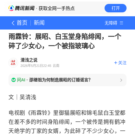
· 获取全网一手热点
打开
首页
新闻
无障碍
雨霖铃：展昭、白玉堂身陷绯闻，一个
碎了少女心，一个被指玻璃心
清浅之说
关注
2026年5月21日22:45
云南
问AI
·
邵继祖为何制造展昭的订婚谣言？
文｜吴清浅
电视剧《雨霖铃》里御猫展昭和锦毛鼠白玉堂都
在差不多的时间身陷绯闻，一个被传是拥有鹤冲
天绝学的丁家的女婿，为此碎了不少少女心，一