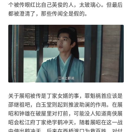
个被传眼红比自己英俊的人，太玻璃心。但最后
都被澄清了，那些传闻全是假的。
关于展昭被传是丁家女婿的事，罪魁祸首应该是
邵继祖吧，白玉堂则起到推波助澜的作用。在
展
昭
和钟雄在破屋里对打前，可能没人知道南侠展
昭会松江府丁家绝学鹤冲天，随着展昭在这一战
中使出鹤冲天，后来在西桥渡口为救百姓，对付