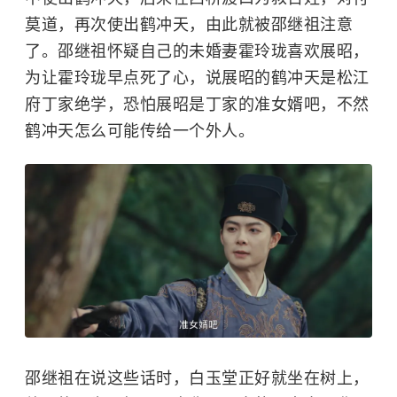
莫道，再次使出鹤冲天，由此就被邵继祖注意
了。邵继祖怀疑自己的未婚妻霍玲珑喜欢展昭，
为让霍玲珑早点死了心，说展昭的鹤冲天是松江
府丁家绝学，恐怕展昭是丁家的准女婿吧，不然
鹤冲天怎么可能传给一个外人。
邵继祖在说这些话时，
白玉堂
正好就坐在树上，