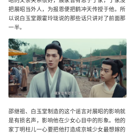
昭的父亲关系很好，展家曾有恩于丁家，丁家没
把展昭当外人，为报恩便把鹤冲天传授于他。所
以说白玉堂跟霍玲珑说的那些话只讲对了前面那
一半。
邵继祖、白玉堂制造的这个谣言对展昭的影响就
是有损名声，影响他在少女心目中的形象。他的
家丁明柱儿一心要把他打造成京城少女最想嫁的