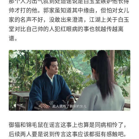
那个人为出气就到处造谣说是白玉堂嫉妒他长得
帅才打的他。郭家虽知道其中缘由，但怕对女儿
家的名声不好，没敢出来澄清，江湖上关于白玉
堂对比自己帅的人犯红眼病的事也就越传越离
谱。
御猫和锦毛鼠在谣言这事上也算是同病相怜了，
后续两人要是说到传言这事应该都挺有感触吧。