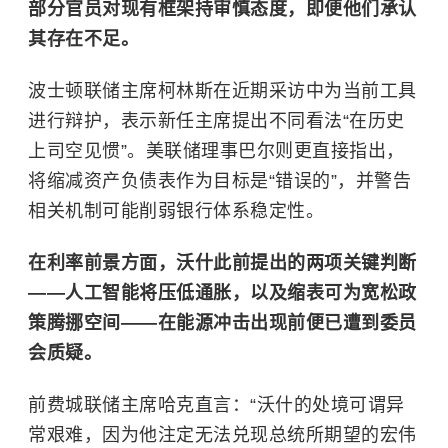
部分官员对现有框架持审慎态度，即便他们承认
其存在不足。
波士顿联储主席柯林斯在近期采访中为当前
工具
进行辩护，表示新任主席提出不同看法“在历史
上司空见惯”。美联储理事巴尔则更直接指出，
将缩减资产负债表作为目标是“错误的”，并警告
相关机制可能削弱银行体系稳定性。
在利率前景方面，沃什此前提出的两项关键判断
——人工智能将压低通胀，以及缩表可为宽松政
策腾挪空间——在能源冲击出现前便已遭到委员
会质疑。
前费城联储主席哈克直言：“沃什的处境可谓异
常艰难，因为他注定无法兑现总统所期望的宏伟