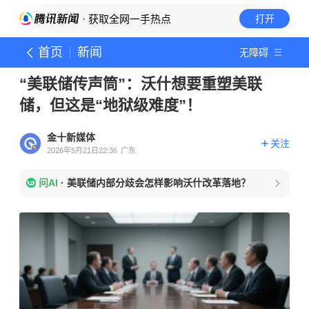
· 获取全网一手热点
打开
首页
新闻
无障碍
“美联储传声筒”：沃什想要重塑美联
储，但这是“地狱级难度”！
金十新媒体
关注
2026年5月21日22:36
广东
问AI
·
美联储内部分歧会怎样影响沃什改革落地？