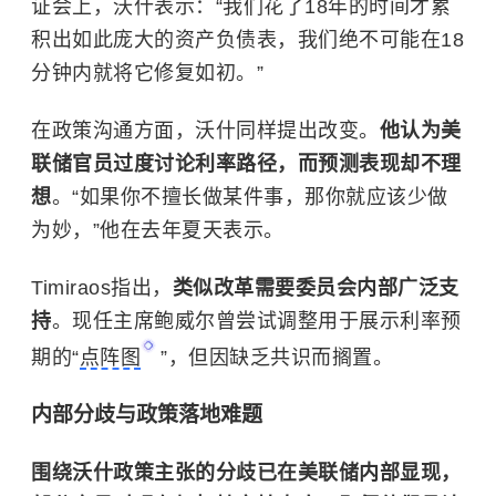
证会上，沃什表示：“我们花了18年的时间才累
积出如此庞大的资产负债表，我们绝不可能在18
分钟内就将它修复如初。”
在政策沟通方面，沃什同样提出改变。
他认为美
联储官员过度讨论利率路径，而预测表现却不理
想
。“如果你不擅长做某件事，那你就应该少做
为妙，”他在去年夏天表示。
Timiraos指出，
类似改革需要委员会内部广泛支
持
。现任主席鲍威尔曾尝试调整用于展示利率预
期的“
点阵图
”，但因缺乏共识而搁置。
内部分歧与政策落地难题
围绕沃什政策主张的分歧已在美联储内部显现，