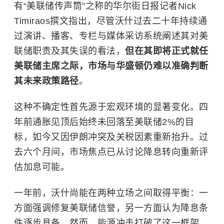
有“美联储传声筒”之称的华尔街日报记者Nick
Timiraos撰文指出，尽管沃什过去二十年持续通
过演讲、播客、专栏与媒体采访系统阐述其对美
联储职责及其失误的看法，
但在其即将正式就任
美联储主席之际，市场与华盛顿仍难以准确判断
其未来政策路径
。
这种不确定性首先源于宏观环境的显著变化。四
年前通胀见顶后始终未回落至美联储2%的目
标，如今又因伊朗冲突及关税因素重新抬升。过
去六个月间，市场焦点已从讨论降息转向重新评
估加息可能。
一年前，沃什尚能在两种立场之间取得平衡：一
方面强调修复美联储信誉，另一方面认为降息条
件逐步具备。然而，能源冲击打破了这一框架，