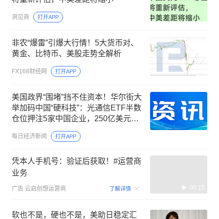
洞见商
打开APP
非农“爆雷”引爆大行情！5大货币对、
黄金、比特币、美股走势全解析
FX168财经网
打开APP
美国政界“围堵”挡不住资本！华尔街大
举加码中国“硬科技”：光通信ETF半数
仓位押注5家中国企业，250亿美元明
星ETF重仓长鑫科技
每日经济新闻
打开APP
凭本人手机号：验证后获取！#运营商
业务
00:15
广告
云启创想运营商
了解详情
软也不是，硬也不是，美助日稳定汇