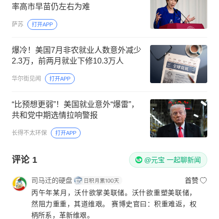
率高市早苗仍左右为难
萨苏
打开APP
爆冷！美国7月非农就业人数意外减少
2.3万，前两月就业下修10.3万人
华尔街见闻
打开APP
“比预想更弱”！美国就业意外“爆雷”，
共和党中期选情拉响警报
长得不太环保
打开APP
评论
1
@元宝 一起聊新闻
司马迁的硬盘
首赞
丙午年某月，沃什欲掌美联储。沃什欲重塑美联储，
然阻力重重，其道维艰。 赛博史官曰：积重难返，权
柄所系，革新维艰。