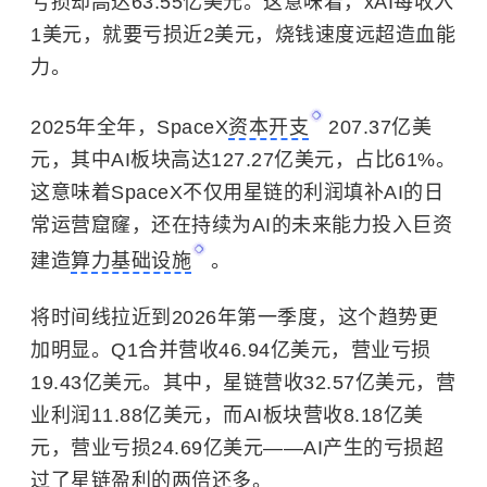
亏损却高达63.55亿美元。这意味着，xAI每收入
1美元，就要亏损近2美元，烧钱速度远超造血能
力。
2025年全年，SpaceX
资本开支
207.37亿美
元，其中AI板块高达127.27亿美元，占比61%。
这意味着SpaceX不仅用星链的利润填补AI的日
常运营窟窿，还在持续为AI的未来能力投入巨资
建造
算力基础设施
。
将时间线拉近到2026年第一季度，这个趋势更
加明显。Q1合并营收46.94亿美元，营业亏损
19.43亿美元。其中，星链营收32.57亿美元，营
业利润11.88亿美元，而AI板块营收8.18亿美
元，营业亏损24.69亿美元——AI产生的亏损超
过了星链盈利的两倍还多。