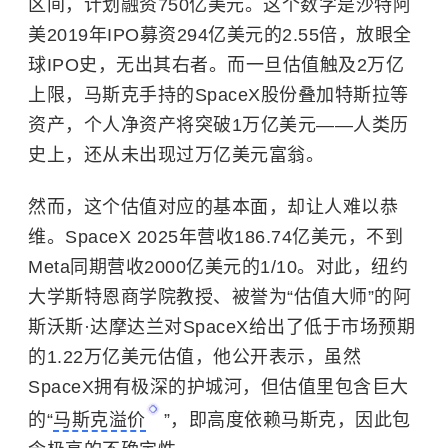
区间，计划融资750亿美元。这个数字是沙特阿
美2019年IPO募资294亿美元的2.55倍，放眼全
球IPO史，无出其右者。而一旦估值触及2万亿
上限，马斯克手持的SpaceX股份叠加
特斯拉
等
资产，个人净资产将突破1万亿美元——人类历
史上，还从未出现过万亿美元富翁。
然而，这个估值对应的基本面，却让人难以恭
维。SpaceX 2025年营收186.74亿美元，不到
Meta同期营收2000亿美元的1/10。对此，纽约
大学斯特恩商学院教授、被誉为“估值大师”的阿
斯沃斯·达摩达兰对SpaceX给出了低于市场预期
的1.22万亿美元估值，他公开表示，虽然
SpaceX拥有极深的护城河，但估值里包含巨大
的“
马斯克溢价
”，即高度依赖马斯克，因此包