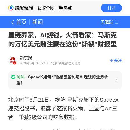
· 获取全网一手热点
打开
首页
新闻
无障碍
星链养家，AI烧钱，火箭看家：马斯克
的万亿美元赌注藏在这份“撕裂”财报里
新京报
关注
2026年5月21日22:36
北京
新京报官方账号
问AI
·
SpaceX如何平衡星链盈利与AI烧钱的业务矛
盾？
北京时间5月21日，埃隆·马斯克旗下的SpaceX
递交招股书，披露了这家将火箭、卫星与AI“三
合一”的超级公司的财务数据。