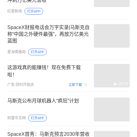
冲刺万亿美元营收
红星新闻
打开APP
SpaceX财报电话会万字实录|马斯克自
称“中国之外硬件最强”，再放万亿美元
蓝图
星海情报局
打开APP
这游戏真的能赚钱！现在免费下载
啦！
00:29
广告
回村开饭店
立即下载
马斯克公布月球机器人“疯狂”计划
财富中文网
打开APP
SpaceX首秀：马斯克预言2030年营收