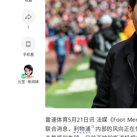
收藏
1
手机看
元宝 · 新闻妹
雷速体育5月21日讯 法媒《Foot Mercat
联合消息，
利物浦
内部的风向正在