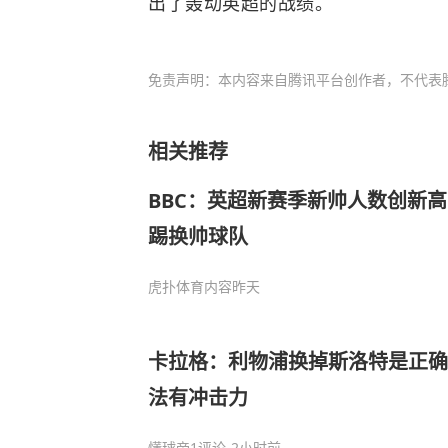
出了轰动英超的战绩。
免责声明：本内容来自腾讯平台创作者，不代表
相关推荐
BBC：英超新赛季新帅人数创新高
踢换帅球队
虎扑体育内容
昨天
卡拉格：利物浦换掉斯洛特是正确
法有冲击力
懂球帝
1评论
-2小时前