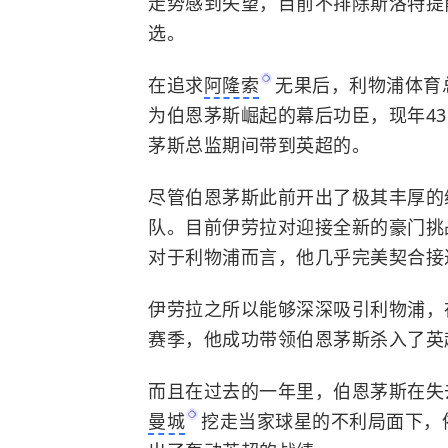
走势感到失望，目前不排除斯洛特提
选。
在追求
阿隆索
无果后，利物浦体育
为伯恩茅斯崛起的幕后功臣，现年4
茅斯总监期间带到英超的。
尽管伯恩茅斯此前开出了极其丰厚的
队。目前伊劳拉对迎接全新的豪门挑
对于利物浦而言，他几乎完美契合接
伊劳拉之所以能够深深吸引利物浦，
赛季，他成功带领伯恩茅斯杀入了英
而且在过去的一年里，伯恩茅斯在失
曼城
挖走当家球星的不利局面下，