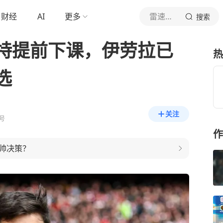
财经
AI
更多
雷速体育
搜索
特提前下课，伊劳拉已
热
选
关注
号
作
帅决策？