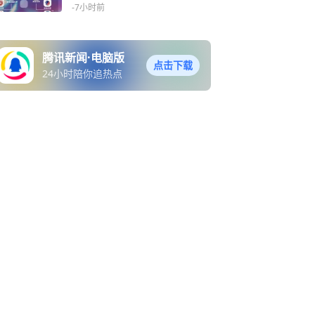
田大学
-7小时前
腾讯新闻·电脑版
点击下载
24小时陪你追热点