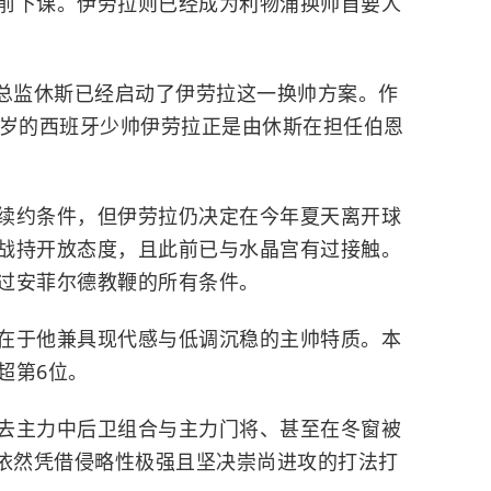
前下课。伊劳拉则已经成为利物浦换帅首要人
总监休斯已经启动了伊劳拉这一换帅方案。作
3岁的西班牙少帅伊劳拉正是由休斯在担任伯恩
续约条件，但伊劳拉仍决定在今年夏天离开球
战持开放态度，且此前已与水晶宫有过接触。
过安菲尔德教鞭的所有条件。
在于他兼具现代感与低调沉稳的主帅特质。本
超第6位。
去主力中后卫组合与主力门将、甚至在冬窗被
依然凭借侵略性极强且坚决崇尚进攻的打法打