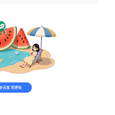
@元宝 写评论