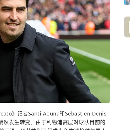
o》记者Santi Aouna和Sebastien Denis
悄然发生转变。由于利物浦高层对球队目前的