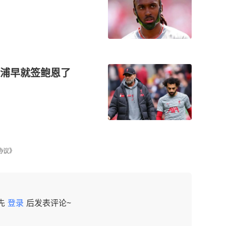
物浦早就签鲍恩了
协议》
先
登录
后发表评论~