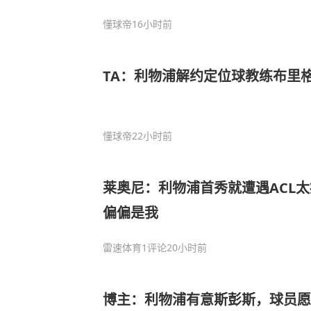
懂球帝
16小时前
TA：利物浦解约定位球教练布里
懂球帝
22小时前
莱奥尼：利物浦首秀就遭遇ACL
偏偏是我
雷速体育
1评论
20小时前
博主：利物浦有意斯彭斯，球员愿