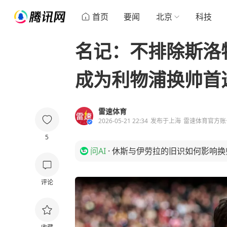
首页
要闻
北京
科技
名记：不排除斯洛
成为利物浦换帅首
雷速体育
2026-05-21 22:34
发布于
上海
雷速体育官方账
5
问AI
·
休斯与伊劳拉的旧识如何影响换
评论