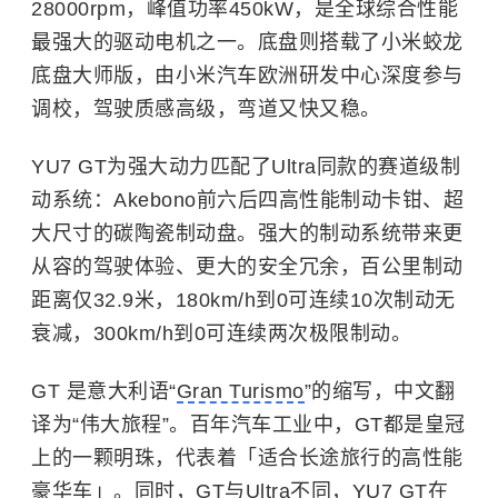
28000rpm，峰值功率450kW，是全球综合性能
最强大的驱动电机之一。底盘则搭载了小米蛟龙
底盘大师版，由小米汽车欧洲研发中心深度参与
调校，驾驶质感高级，弯道又快又稳。
YU7 GT为强大动力匹配了Ultra同款的赛道级制
动系统：Akebono前六后四高性能制动卡钳、超
大尺寸的碳陶瓷制动盘。强大的制动系统带来更
从容的驾驶体验、更大的安全冗余，百公里制动
距离仅32.9米，180km/h到0可连续10次制动无
衰减，300km/h到0可连续两次极限制动。
GT 是意大利语“
Gran Turismo
”的缩写，中文翻
译为“伟大旅程”。百年汽车工业中，GT都是皇冠
上的一颗明珠，代表着「适合长途旅行的高性能
豪华车」。同时，GT与Ultra不同，YU7 GT在