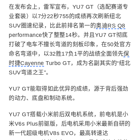
在发布会上，
雷军
宣布，YU7 GT（选配赛道专
业套装）以7分22秒755的成绩再次刷新纽北
SUV圈速纪录，比此前排名第一的
奥迪RS Q8
performance快了整整14秒。并且YU7 GT彻底
打破了电车不擅长弯道的刻板印象，在50处官方
命名弯道中，以32胜17负1平的战绩全面领先
保
时捷Cayenne
Turbo GT，成为名副其实的“纽北
SUV弯道之王”。
YU7 GT能取得如此优异的成绩，源于背后强劲
的动力、底盘和制动系统。
YU7 GT搭载小米前后双电机系统，前电机是小
米V6s Plus前驱版，后电机采用小米最新自研的
新一代超级电机V8s EVO，最高转速达