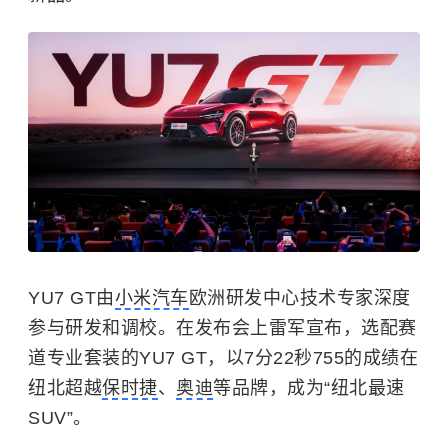
YU7 GT由
小米汽车
欧洲研发中心技术专家深度
参与研发和调校。在发布会上雷军宣布，选配赛
道专业套装的YU7 GT，以7分22秒755的成绩在
纽北超越
保时捷
、
奥迪
等品牌，成为“纽北最速
SUV”。