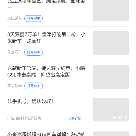
比亚迪新车官宣：纯电续航，全球第
一
米粒说车
打开APP
3天狂揽7万单！雷军打响第二枪，小
米新车一炮而红
象视汽车
打开APP
六款新车官宣：捷达转型纯电，小鹏
G9L冲击高端，仰望出高定版
车主指南
打开APP
凭手机号，确认领取！
00:15
广告
易泽科技运营商
了解详情
小米澎程增程SUV四车详解：移动的