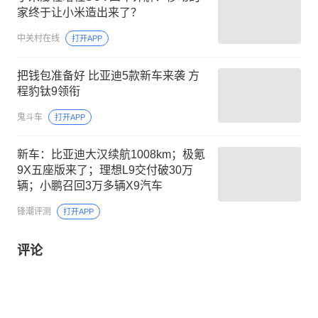
家终于让小米造出来了？
中关村在线
打开APP
把钱包准备好 比亚迪5款新车来袭 方
程豹钛9领衔
鬼斗车
打开APP
新车：比亚迪大汉续航1008km；极氪
9X五座版来了；理想L9交付破30万
辆；小鹏召回3万多辆X9汽车
锋潮评测
打开APP
评论