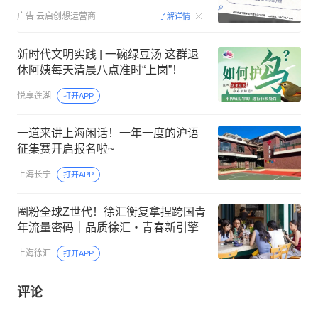
00:15
广告
云启创想运营商
了解详情
新时代文明实践 | 一碗绿豆汤 这群退
休阿姨每天清晨八点准时“上岗”！
悦享莲湖
打开APP
一道来讲上海闲话！一年一度的沪语
征集赛开启报名啦~
上海长宁
打开APP
圈粉全球Z世代！徐汇衡复拿捏跨国青
年流量密码｜品质徐汇・青春新引擎
上海徐汇
打开APP
评论