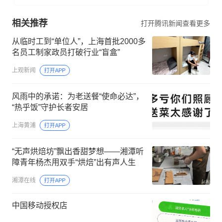
相关推荐
打开腾讯新闻查看更多
从临时工到“单位人”，上海首批2000多
名员工制家政员打破行业“盲盒”
上观新闻
打开APP
风雨中的承诺：为老送餐“使命必达”，
“热乎饭”守护长者安居
上海黄浦
打开APP
“无声烘焙坊”飘出香甜梦想——湘潭听
障青年杨杰用双手“烘焙”出有声人生
湘潭在线
打开APP
中国移动授权店