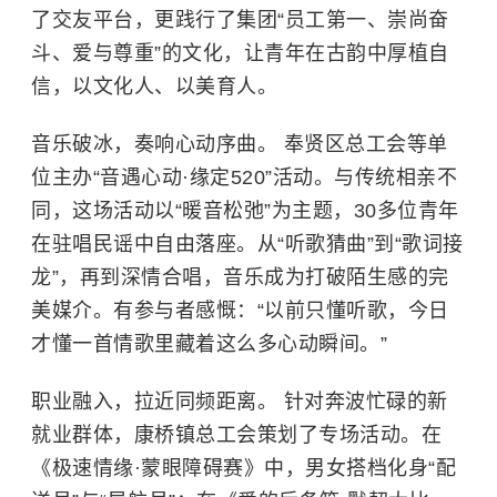
了交友平台，更践行了集团“员工第一、崇尚奋
斗、爱与尊重”的文化，让青年在古韵中厚植自
信，以文化人、以美育人。
音乐破冰，奏响心动序曲。 奉贤区总工会等单
位主办“音遇心动·缘定520”活动。与传统相亲不
同，这场活动以“暖音松弛”为主题，30多位青年
在驻唱民谣中自由落座。从“听歌猜曲”到“歌词接
龙”，再到深情合唱，音乐成为打破陌生感的完
美媒介。有参与者感慨：“以前只懂听歌，今日
才懂一首情歌里藏着这么多心动瞬间。”
职业融入，拉近同频距离。 针对奔波忙碌的新
就业群体，康桥镇总工会策划了专场活动。在
《极速情缘·蒙眼障碍赛》中，男女搭档化身“配