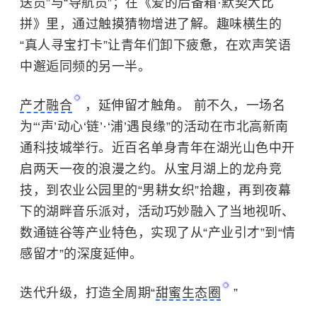
送员”与“导航员”；在《爱的后备箱·默契大比
拼》里，通过触摸猜物增进了解。趣味横生的
“真人寻宝打卡”让青年们卸下疲惫，在欢声笑语
中邂逅同频的另一半。
产才融合
，延伸留才触角。 前不久，一场名
为“‘声’动心‘链’·‘浦’遇良缘”的活动在市北高新南
通科技城举行。近百名单身青年在湖光山色中开
启两天一夜的浪漫之约。从宝月湖上的龙舟竞
技，到农业公园里的“男耕女织”拾趣，再到夜幕
下的湖畔音乐派对，活动巧妙融入了当地视听、
数通链谷等产业特色，实现了从“产业引才”到“情
感留才”的深度延伸。
迭代升级，打造全周期“
甜蜜生态圈
”