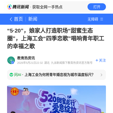
· 获取全网一手热点
打开
首页
新闻
无障碍
“5·20”，娘家人打造职场“甜蜜生态
圈”，上海工会“四季恋歌”唱响青年职工
的幸福之歌
教育热资讯
关注
2026年5月21日22:32
湖北
九派新闻旗下教育热资讯官方账号
问AI
·
上海工会为何将青年婚恋视为城市温度标尺？