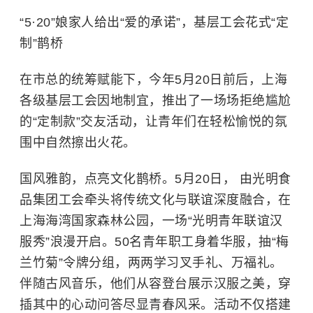
“5·20”娘家人给出“爱的承诺”，基层工会花式“定
制”鹊桥
在市总的统筹赋能下，今年5月20日前后，上海
各级基层工会因地制宜，推出了一场场拒绝尴尬
的“定制款”交友活动，让青年们在轻松愉悦的氛
围中自然擦出火花。
国风雅韵，点亮文化鹊桥。5月20日， 由光明食
品集团工会牵头将传统文化与联谊深度融合，在
上海海湾国家森林公园，一场“光明青年联谊汉
服秀”浪漫开启。50名青年职工身着华服，抽“梅
兰竹菊”令牌分组，两两学习叉手礼、万福礼。
伴随古风音乐，他们从容登台展示汉服之美，穿
插其中的心动问答尽显青春风采。活动不仅搭建