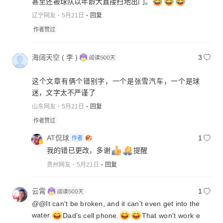
甚至还被球队以年龄大直接扫地出门。
辽宁网友
5月21日
回复
作者赞过
海阔天空 ( 李 )
3
这个文章有俩个错别字，一个是张雪汽车，一个是球
迷，文字太不严谨了
山东网友
5月21日
回复
作者赞过
AT侃球
1
作者
我的错已更改，多谢
提醒
贵州网友
5月21日
回复
云霄
1
@@It can't be broken, and it can't even get into the
water.
Dad's cell phone.
That won't work e