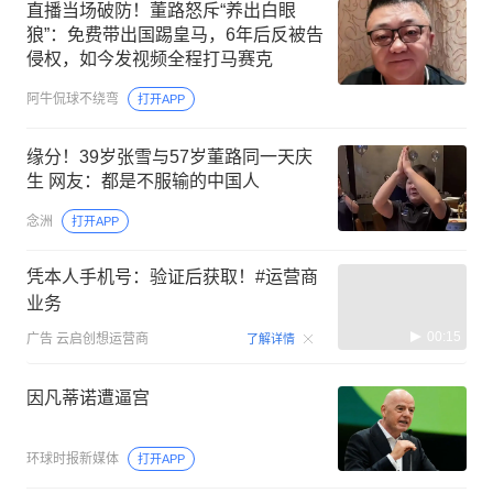
直播当场破防！董路怒斥“养出白眼
狼”：免费带出国踢皇马，6年后反被告
侵权，如今发视频全程打马赛克
阿牛侃球不绕弯
打开APP
缘分！39岁张雪与57岁董路同一天庆
生 网友：都是不服输的中国人
念洲
打开APP
凭本人手机号：验证后获取！#运营商
业务
00:15
广告
云启创想运营商
了解详情
因凡蒂诺遭逼宫
环球时报新媒体
打开APP