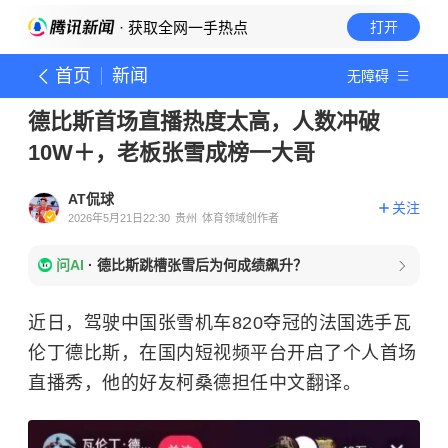
· 获取全网一手热点
打开
首页
新闻
无障碍
德比斯首场直播热度太高，人数冲破
10W＋，老板张雪成榜一大哥
AT侃球
关注
2026年5月21日22:30
贵州
体育领域创作者
问AI
·
德比斯跳槽张雪后为何成绩飙升？
近日，驾驶中国张雪机车820夺冠的法国选手瓦
伦丁德比斯，在国内短视频平台开启了个人首场
直播秀，他的好友柯桑德担任中文翻译。