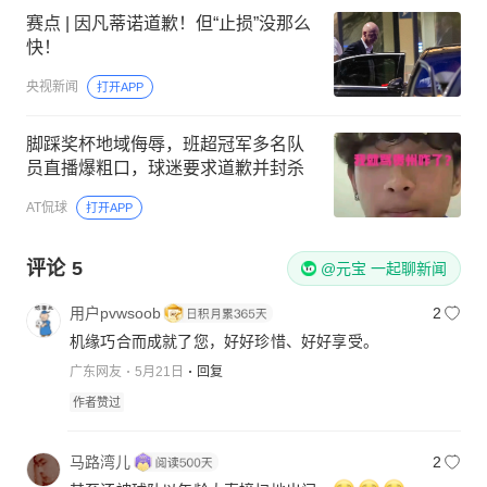
赛点 | 因凡蒂诺道歉！但“止损”没那么
快！
央视新闻
打开APP
脚踩奖杯地域侮辱，班超冠军多名队
员直播爆粗口，球迷要求道歉并封杀
AT侃球
打开APP
评论
5
@元宝 一起聊新闻
用户pvwsoob
2
机缘巧合而成就了您，好好珍惜、好好享受。
广东网友
5月21日
回复
作者赞过
马路湾儿
2