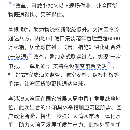
”改革，可减少70%以上现场作业，让湾区货
物既通得快、又管得住。
着眼“联”，助力物流枢纽能级提升。大湾区物流
通达八方，内地9市港口集装箱年吞吐量超6000
万标箱，居全球前列。《若干措施》深化
组合港
(一港通)
改革，叠加多式联运试点，实现“一次
申报、一单贯通”；支持建设
航空前置货站
，
“一站式”完成海关监管、航空安检、组板打板等
手续，让湾区货物更快通达全球。
粤港澳大湾区在国家发展大局中具有重要战略地
位。此次出台的20项具体举措顺应湾区所需、回
应政企所盼，将进一步提升大湾区市场一体化水
平，助力大湾区发展新质生产力，赋能外贸创新