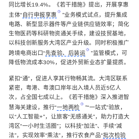
同比增长19.4%。《若干措施》提出，开展享惠
主体“
自行申报享惠
”业务模式试点，提升集成
电路、新型显示器件等产业链供应链效率；简化
生物医药等科研物资通关手续，建设技贸基地，
以科技创新服务大湾区产业升级。同时积极推广
跨境电商出口“
先查验、后装运
”监管模式，可
降低物流成本30%，促进外贸新业态扩量提质。
紧扣“通”，促进人享其行物畅其流。大湾区联系
紧密，粤港、粤澳口岸年出入境人员近5亿人
次，占全国七成以上。《若干措施》深入推进智
慧海关建设，推行“
一地两检
”“一站式”验放，
以“人工智能+”，让旅客“无感通关”，助力打造大
湾区“一小时生活圈”；以科技“加法”、手续“减
法”，实现效率“乘法”，推行农食产品“
批次检验