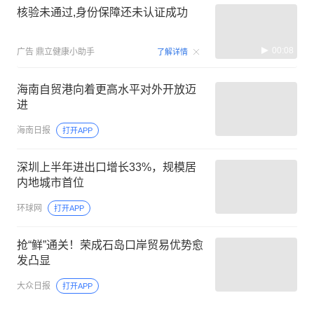
核验未通过,身份保障还未认证成功
00:08
广告
鼎立健康小助手
了解详情
海南自贸港向着更高水平对外开放迈
进
海南日报
打开APP
深圳上半年进出口增长33%，规模居
内地城市首位
环球网
打开APP
抢“鲜”通关！荣成石岛口岸贸易优势愈
发凸显
大众日报
打开APP