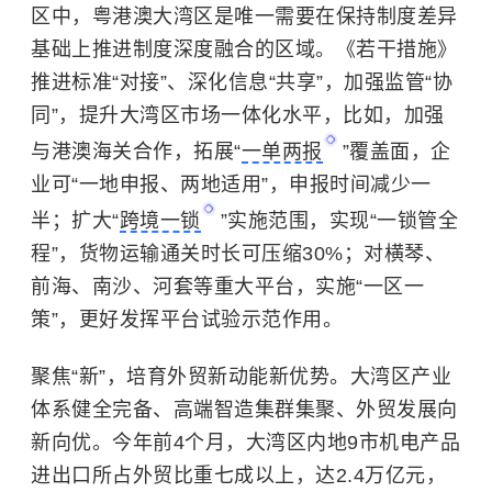
区中，粤港澳大湾区是唯一需要在保持制度差异
基础上推进制度深度融合的区域。《若干措施》
推进标准“对接”、深化信息“共享”，加强监管“协
同”，提升大湾区市场一体化水平，比如，加强
与港澳海关合作，拓展“
一单两报
”覆盖面，企
业可“一地申报、两地适用”，申报时间减少一
半；扩大“
跨境一锁
”实施范围，实现“一锁管全
程”，货物运输通关时长可压缩30%；对横琴、
前海、南沙、河套等重大平台，实施“一区一
策”，更好发挥平台试验示范作用。
聚焦“新”，培育外贸新动能新优势。大湾区产业
体系健全完备、高端智造集群集聚、外贸发展向
新向优。今年前4个月，大湾区内地9市机电产品
进出口所占外贸比重七成以上，达2.4万亿元，