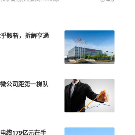
近乎腰斩，拆解亨通
微公司距第一梯队
电缆179亿元在手