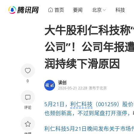
首页
要闻
北京
科技
大牛股利仁科技称
公司”！公司年报
润持续下滑原因
0
读创
2026-05-21 22:28
发布于
北京
5月21日，
利仁科技
（001259）股
评论
也频创新高，
不过到尾盘打开涨停，
利仁科技5月21日晚间发布关于市