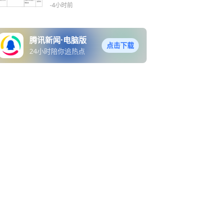
一人被终身禁业
-4小时前
腾讯新闻·电脑版
点击下载
24小时陪你追热点