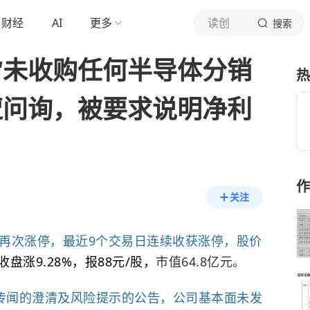
财经
AI
更多
读创
搜索
“未收购任何半导体分销
热
遭问询，被要求说明净利
作
关注
价再次涨停，
最近9个交易日连续收获涨停，
股价
收盘涨9.28%，报88元/股，
市值64.8亿元。
场传闻的澄清及风险提示的公告，公司基本面未发