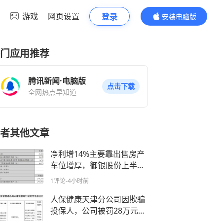
游戏
网页设置
登录
安装电脑版
内容更精彩
门应用推荐
腾讯新闻·电脑版
点击下载
全网热点早知道
者其他文章
净利增14%主要靠出售房产
车位增厚，御银股份上半年
营收、扣非净利双双下滑
1评论
-4小时前
人保健康天津分公司因欺骗
投保人，公司被罚28万元，