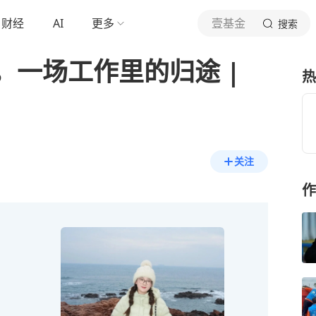
财经
AI
更多
壹基金
搜索
，一场工作里的归途 |
热
关注
作