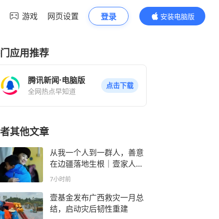
游戏
网页设置
登录
安装电脑版
内容更精彩
门应用推荐
腾讯新闻·电脑版
点击下载
全网热点早知道
者其他文章
从我一个人到一群人，善意
在边疆落地生根｜壹家人记
事本
7小时前
壹基金发布广西救灾一月总
结，启动灾后韧性重建