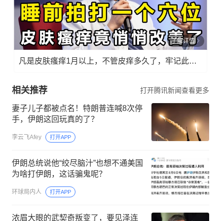
了解详情
凡是皮肤瘙痒1月以上，不管皮痒多久了，牢记此法，快！准！狠！
相关推荐
打开腾讯新闻查看更多
妻子儿子都被点名！特朗普连喊8次停
手，伊朗这回玩真的了？
李云飞Afey
打开APP
伊朗总统说他“绞尽脑汁”也想不通美国
为啥打伊朗，这话骗鬼呢？
环球局内人
打开APP
浓眉大眼的武契奇叛变了，要见泽连