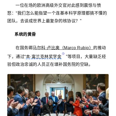
一位在场的欧洲高级外交官对此感到震惊与愤
怒：“我们怎么能指望一个连基本科学原理都搞不懂的
团队，去谈成世界上最复杂的核协议？”
系统的黄昏
在国务卿
马尔科·卢比奥（Marco Rubio）
的推动
下，通过“
本·富兰克林奖学金
”等项目，大量缺乏经
验但政治忠诚的人员正在填补国务院的空缺。