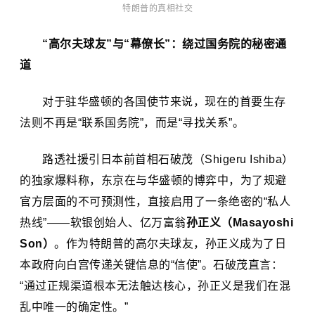
特朗普的真相社交
“高尔夫球友”与“幕僚长”：绕过国务院的秘密通
道
对于驻华盛顿的各国使节来说，现在的首要生存
法则不再是“联系国务院”，而是“寻找关系”。
路透社援引日本前首相
石破茂
（Shigeru Ishiba）
的独家爆料称，东京在与华盛顿的博弈中，为了规避
官方层面的不可预测性，直接启用了一条绝密的“私人
热线”——软银创始人、亿万富翁
孙正义
（Masayoshi
Son）
。作为特朗普的高尔夫球友，孙正义成为了日
本政府向白宫传递关键信息的“信使”。石破茂直言：
“通过正规渠道根本无法触达核心，孙正义是我们在混
乱中唯一的确定性。”