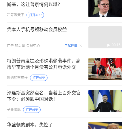
斯基，这让普京情何以堪？
冲哥瞰天下
打开APP
凭本人手机号领移动会员权益！
00:15
广告
加点量-会员中心
了解详情
特朗普再度提及珍珠港偷袭事件，高
市早苗近两个月没有公开电话外交
愤怒的熊猫仔
打开APP
泽连斯基突然点名，当着上百外交官
下令：必须跟中国对话！
子桑鹰脉
打开APP
华盛顿的剧本，失控了