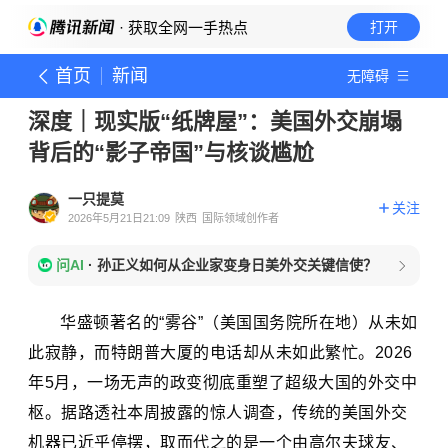
· 获取全网一手热点
打开
首页
新闻
无障碍
深度｜现实版“纸牌屋”：美国外交崩塌
背后的“影子帝国”与核谈尴尬
一只提莫
关注
2026年5月21日21:09
陕西
国际领域创作者
问AI
·
孙正义如何从企业家变身日美外交关键信使？
华盛顿著名的“雾谷”（美国国务院所在地）从未如
此寂静，而特朗普大厦的电话却从未如此繁忙。2026
年5月，一场无声的政变彻底重塑了超级大国的外交中
枢。据路透社本周披露的惊人调查，传统的美国外交
机器已近乎停摆，取而代之的是一个由高尔夫球友、