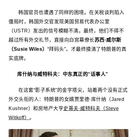
韩国官员也遭遇了同样的困境。在关税谈判陷入
僵局时，韩国外交官发现美国贸易代表办公室
（USTR）发出的信号模糊不清。最终，他们不得不
越过所有外交礼节，直接向白宫幕僚长
苏西·威尔斯
（Susie Wiles）
“拜码头”，才最终摸清了特朗普的真
实底牌。
库什纳与威特科夫：
中东
真正的“话事人”
在这套“影子系统”的金字塔尖，站着两个没有正式
外交头衔的人：特朗普的女婿
贾里德·库什纳
（Jared
Kushner）
和房地产大亨
史蒂夫·威特科夫（Steve
Witkoff）
。