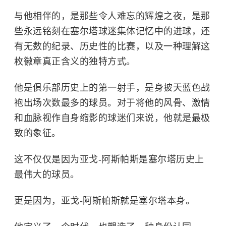
与他相伴的，是那些令人难忘的辉煌之夜，是那
些永远铭刻在塞尔塔球迷集体记忆中的进球，还
有无数的纪录、历史性的比赛，以及一种理解这
枚徽章真正含义的独特方式。
他是俱乐部历史上的第一射手，是身披天蓝色战
袍出场次数最多的球员。对于将他的风骨、激情
和血脉视作自身缩影的球迷们来说，他就是最极
致的象征。
这不仅仅是因为亚戈-阿斯帕斯是塞尔塔历史上
最伟大的球员。
更是因为，亚戈-阿斯帕斯就是塞尔塔本身。