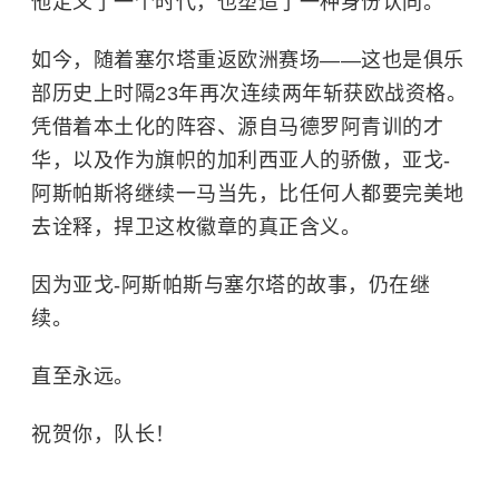
他定义了一个时代，也塑造了一种身份认同。
如今，随着塞尔塔重返欧洲赛场——这也是俱乐
部历史上时隔23年再次连续两年斩获欧战资格。
凭借着本土化的阵容、源自马德罗阿青训的才
华，以及作为旗帜的加利西亚人的骄傲，亚戈-
阿斯帕斯将继续一马当先，比任何人都要完美地
去诠释，捍卫这枚徽章的真正含义。
因为亚戈-阿斯帕斯与塞尔塔的故事，仍在继
续。
直至永远。
祝贺你，队长！