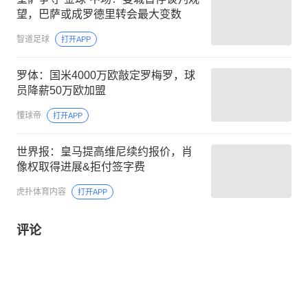
望，巴萨或成罗德里转会最大变数
智道足球
打开APP
罗体：国米4000万欧敲定罗梅罗，球
员降薪50万欧加盟
懂球帝
打开APP
世界报：皇马提高维尼续约报价，肖
像权取得进展&拒付签字费
虎扑体育内容
打开APP
评论