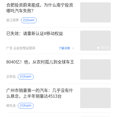
合肥投资蔚来能成，为什么南宁投资
哪吒汽车失败？
邕江视界
打开APP
已失效：请重新认证#移动权益
00:15
广告
云启创想运营商
了解详情
8040亿！他，从农村孤儿到全球车王
正和岛
打开APP
广州市销量第一的汽车：几乎没有什
么悬念，上半年销量达4513台
柳先说
打开APP