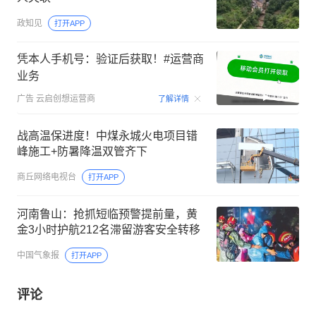
政知见
打开APP
凭本人手机号：验证后获取！#运营商
业务
00:15
广告
云启创想运营商
了解详情
战高温保进度！中煤永城火电项目错
峰施工+防暑降温双管齐下
商丘网络电视台
打开APP
河南鲁山：抢抓短临预警提前量，黄
金3小时护航212名滞留游客安全转移
中国气象报
打开APP
评论