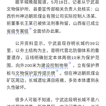
据羊城晚报报道，5月18日，记者从宁武县
文物保护所、县委宣传部相关负责人处核实：山
西忻州神达朝凯煤业有限公司实际控制人汤某、
前董事长王某已被依法刑事拘留，山西省已成立
省级专案组
全面侦办此案。
公开资料显示，宁武县现存明长城约39公
里，以夯土结构为主，是明代晋北防御体系的重
要遗存，沿线明确划定本体两侧10米为保护范
围、向外200米为
建设控制地带
，立有保护界
桩与
文物保护宣传提示牌
。但在神达朝凯煤业
矿区周边，长城遗址满目疮痍，多处本体遭到永
久性破坏。
很多人可能不知道，宁武这段明长城不是八