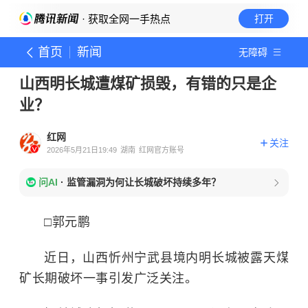
· 获取全网一手热点
打开
首页
新闻
无障碍
山西明长城遭煤矿损毁，有错的只是企
业？
红网
关注
2026年5月21日19:49
湖南
红网官方账号
问AI
·
监管漏洞为何让长城破坏持续多年？
□郭元鹏
近日，山西忻州宁武县境内明长城被露天煤
矿长期破坏一事引发广泛关注。