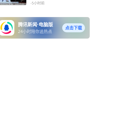
用亲戚朋友同事共86个账号
-5小时前
疯狂下单，再将商品8折卖
出；已被采取刑事强制措施
腾讯新闻·电脑版
点击下载
24小时陪你追热点