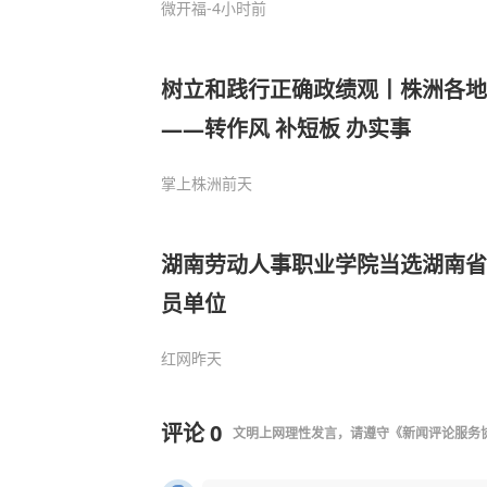
微开福
-4小时前
树立和践行正确政绩观丨株洲各地
——转作风 补短板 办实事
掌上株洲
前天
湖南劳动人事职业学院当选湖南省
员单位
红网
昨天
评论
0
文明上网理性发言，请遵守
《新闻评论服务