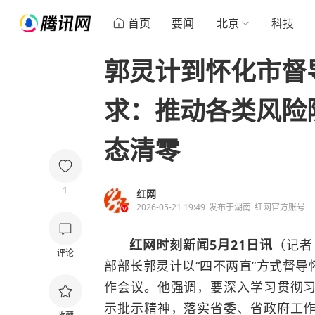
首页
要闻
北京
科技
郭灵计到怀化市督
求：推动各类风险
态清零
1
红网
2026-05-21 19:49
发布于
湖南
红网官方账号
红网时刻新闻5月21日讯
（记者
评论
部部长郭灵计以“四不两直”方式督
作会议。他强调，要深入学习贯彻
示批示精神，落实省委、省政府工