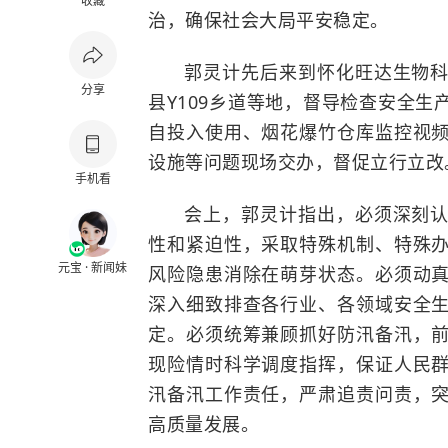
收藏
治，确保社会大局平安稳定。
郭灵计先后来到怀化旺达生物
分享
县Y109乡道等地，督导检查安全
自投入使用、烟花爆竹仓库监控视
设施等问题现场交办，督促立行立改
手机看
会上，郭灵计指出，必须深刻
性和紧迫性，采取特殊机制、特殊
元宝 · 新闻妹
风险隐患消除在萌芽状态。必须动
深入细致排查各行业、各领域安全
定。必须统筹兼顾抓好防汛备汛，
现险情时科学调度指挥，保证人民
汛备汛工作责任，严肃追责问责，
高质量发展。