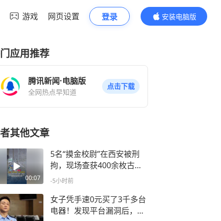
游戏
网页设置
登录
安装电脑版
内容更精彩
门应用推荐
腾讯新闻·电脑版
点击下载
全网热点早知道
者其他文章
5名“摸金校尉”在西安被刑
拘，现场查获400余枚古币
和一把秦剑，靠地图软件搜
00:07
-5小时前
古遗迹、古战场，用金属探
测仪地下寻宝
女子凭手速0元买了3千多台
电器！发现平台漏洞后，利