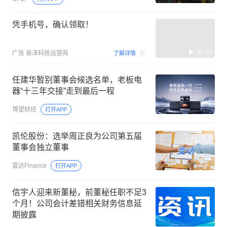
凭手机号，确认领取！
00:15
广告
易泽科技运营商
了解详情
任建华暂别董事会候选名单，老板电
器“十三年交接”走到最后一程
博望财经
打开APP
凯伦股份：选举周正良为公司第五届
董事会独立董事
雷达Finance
打开APP
信宇人迎来新董秘，前董秘任职不足3
个月！公司会计差错相关财务信息延
期披露