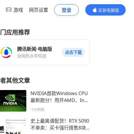
游戏
网页设置
登录
安装电脑版
内容更精彩
门应用推荐
腾讯新闻·电脑版
点击下载
全网热点早知道
者其他文章
NVIDIA首款Windows CPU
最新跑分！甩开AMD、Inte
l：却依然落后苹果
-7小时前
史上最离谱配货！RTX 5090
不单卖：买卡强行搭售8块