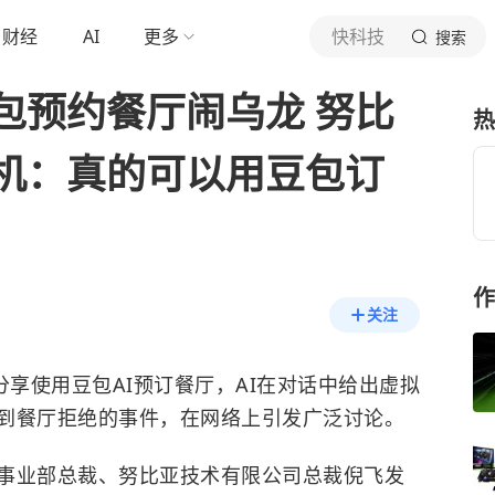
财经
AI
更多
快科技
搜索
包预约餐厅闹乌龙 努比
热
机：真的可以用豆包订
作
关注
分享使用豆包AI预订餐厅，AI在对话中给出虚拟
到餐厅拒绝的事件，在网络上引发广泛讨论。
事业部总裁、
努比亚
技术有限公司总裁倪飞发