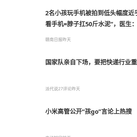
2名小孩玩手机被拍到低头幅度近乎
看手机=脖子扛50斤水泥”，医生
逆损伤，严重可能瘫痪
赣南日报
昨天
国家队亲自下场，要把快递行业重
派代说
27评论
昨天
小米高管公开“孩go”言论上热搜