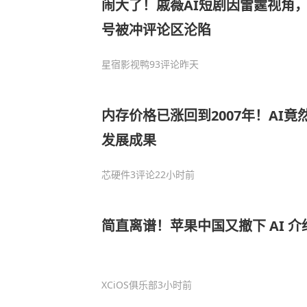
闹大了！戚薇AI短剧因雷霆视角
号被冲评论区沦陷
星宿影视鸭
93评论
昨天
内存价格已涨回到2007年！AI竟
发展成果
芯硬件
3评论
22小时前
简直离谱！苹果中国又撤下 AI 介
XCiOS俱乐部
3小时前