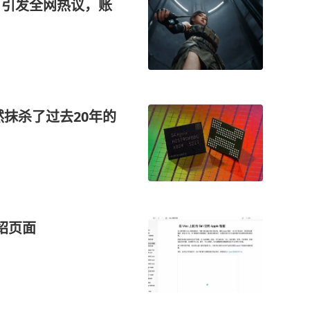
，引发全网热议，账
然抹杀了过去20年的
绍页面