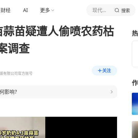
财经
AI
更多
现代快报
搜索
3亩蒜苗疑遭人偷喷农药枯
热
案调查
关注
媒有限公司官方账号
作
有何影响？