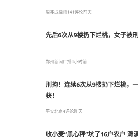
周兆成律师
141评论
前天
先后6次从9楼扔下烂桃，女子被
郑州新闻广播
4小时前
刑拘！连续6次从9楼扔下烂桃，
获！
平安北京
4评论
昨天
收小麦“黑心秤”坑了16户农户 濉溪警方：抓获 2人，