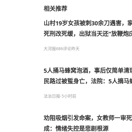
相关推荐
山村19岁女孩被刺30余刀遇害，
死刑改死缓，出狱当天还“放鞭炮
女儿坟前痛哭许久，后抱憾离世
大河报
686评论
昨天
5人捅马蜂窝泡酒，事后仅简单清
民路过被蜇身亡，法院：5人摘马
安全风险，承担30%赔偿责任｜
法治日报
-5小时前
劝阻吸烟引发命案，女教师一审
成：情绪失控是悲剧根源