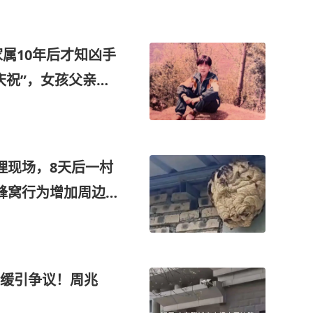
家属10年后才知凶手
庆祝”，女孩父亲在
理现场，8天后一村
蜂窝行为增加周边
朝闻法治
死缓引争议！周兆