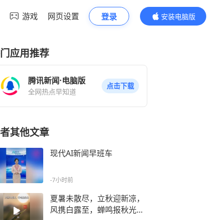
游戏
网页设置
登录
安装电脑版
内容更精彩
门应用推荐
腾讯新闻·电脑版
点击下载
全网热点早知道
者其他文章
现代AI新闻早班车
-7小时前
夏暑未散尽，立秋迎新凉，
风携白露至，蝉鸣报秋光，