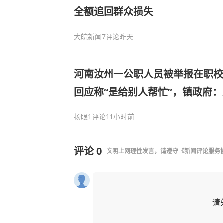
全额追回群众损失
大皖新闻
7评论
昨天
河南汝州一公职人员被举报在职校
回应称“是给别人帮忙”，镇政府
工作，当地纪委已介入
扬眼
1评论
11小时前
评论
0
文明上网理性发言，请遵守
《新闻评论服务
请