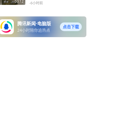
啃瓜消余暑，贴膘纳安康，
00:12
-6小时前
愿往后日子，少烦忧，岁岁
皆安详！转发接住立秋第一
份福气，评论区接秋凉，愿
腾讯新闻·电脑版
家人平安顺遂！
点击下载
24小时陪你追热点