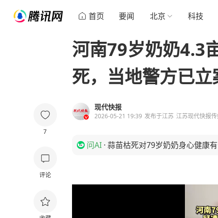
首页
要闻
北京
科技
河南79岁奶奶4.
死，当地警方已立
现代快报
2026-05-21 19:39
发布于
江苏
江苏现代快报传
7
问AI
·
蒜苗枯死对79岁奶奶身心健康
评论