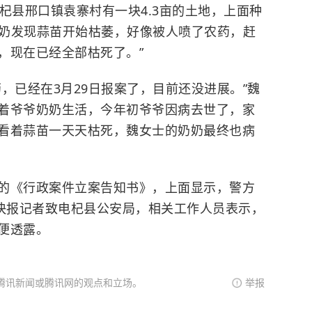
杞县邢口镇袁寨村有一块4.3亩的土地，上面种
奶奶发现蒜苗开始枯萎，好像被人喷了农药，赶
，现在已经全部枯死了。”
，已经在3月29日报案了，目前还没进展。”魏
着爷爷奶奶生活，今年初爷爷因病去世了，家
看着蒜苗一天天枯死，魏女士的奶奶最终也病
的《行政案件立案告知书》，上面显示，警方
代快报记者致电杞县公安局，相关工作人员表示，
便透露。
腾讯新闻或腾讯网的观点和立场。
举报