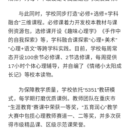
与此同时，学校同步打造“必修+选修+学科
融合”三维课程。必修课着力开发校本教材与课
例资源包，选修课开设《趣味心理学》《手作中
的自我探索》等，学科融合课探索“心理+美术”
“心理+语文”等跨学科实践。目前，学校每周常
态开设100余节必修课、2节选修课，每周提供
17小时个体心理辅导，并自编了《情绪小太阳成
长记》等校本读物。
为保障教学质量，学校依托“5351”教研模
式，每学期打磨优质课例。教师团队在重庆市
“生涯教育”赛课中荣获一等奖，“五育润心”教学
大赛中包揽心理教师赛道一、二等奖，并多次获
得市级精品课、区级示范课荣誉。