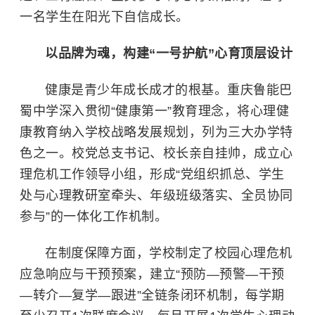
一名学生在阳光下自信成长。
以品牌为魂，构建“一号护航”心育顶层设计
健康是青少年成长成才的根基。重庆鲁能巴
蜀中学深入贯彻“健康第一”教育理念，将心理健
康教育纳入学校战略发展规划，列为三大办学特
色之一。校党总支书记、校长亲自挂帅，成立心
理危机工作领导小组，形成“党组织抓总、学生
处与心理教研室牵头、年级班级落实、全员协同
参与”的一体化工作机制。
在制度保障方面，学校制定了校园心理危机
应急响应与干预预案，建立“预防—预警—干预
—转介—复学—跟进”全链条闭环机制，每学期