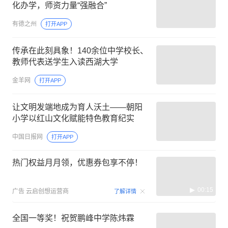
化办学，师资力量“强融合”
有德之州
打开APP
传承在此刻具象！140余位中学校长、
教师代表送学生入读西湖大学
金羊网
打开APP
让文明发端地成为育人沃土——朝阳
小学以红山文化赋能特色教育纪实
中国日报网
打开APP
热门权益月月领，优惠券包享不停！
00:15
广告
云启创想运营商
了解详情
全国一等奖！祝贺鹏峰中学陈炜霖