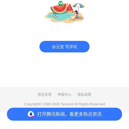
@元宝 写评论
意见反馈
举报中心
隐私政策
Copyright© 1998-
2026
Tencent.All Rights Reserved
打开
腾讯新闻，看更多热点资讯