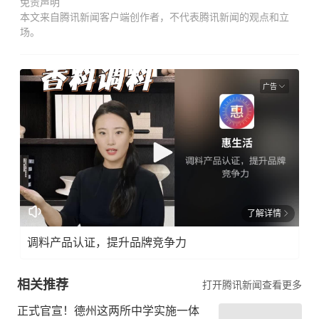
免责声明
本文来自腾讯新闻客户端创作者，不代表腾讯新闻的观点和立
场。
广告
了解详情
调料产品认证，提升品牌竞争力
相关推荐
打开腾讯新闻查看更多
正式官宣！德州这两所中学实施一体