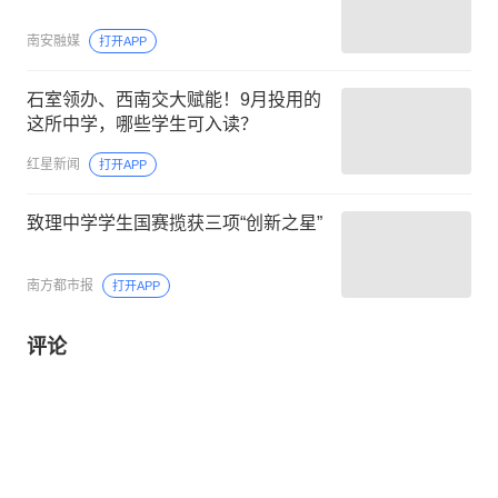
南安融媒
打开APP
石室领办、西南交大赋能！9月投用的
这所中学，哪些学生可入读？
红星新闻
打开APP
致理中学学生国赛揽获三项“创新之星”
南方都市报
打开APP
评论