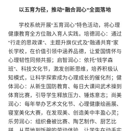
以五育为径，推动“融合润心”全面落地
学校系统开展“五育润心”特色活动，将心理
健康教育全方位融入育人实践。培德润心：通过
“行走的思政课”、主题升旗仪式及“融通共育”家
长学校，在价值引领中涵养品德，让爱国情怀与
心理韧性同频共振；启智润心：依托“钱学森
班”、科技文化节，激发创新思维，培养积极认
知模式，让科学探索成为心理成长的催化剂；健
体润心：从新生国防教育、每日大课间武术操到
体育比赛，引导学生释放压力、锤炼意志；尚美
润心：每年举办艺术文化节、心理健康绘画展、
寝室美化大赛，在发现美、创造美中丰盈心灵；
乐劳润心：组织叠被比赛、陶艺制作、厨艺比
拼，从菜地到饭碗的劳动体验，让学生在动手实