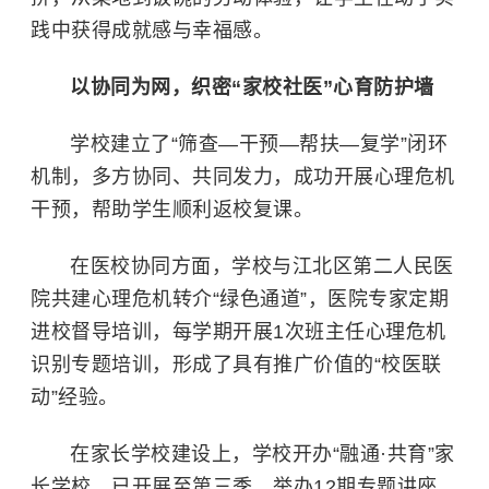
践中获得成就感与幸福感。
以协同为网，织密“家校社医”心育防护墙
学校建立了“筛查—干预—帮扶—复学”闭环
机制，多方协同、共同发力，成功开展心理危机
干预，帮助学生顺利返校复课。
在医校协同方面，学校与江北区第二人民医
院共建心理危机转介“绿色通道”，医院专家定期
进校督导培训，每学期开展1次班主任心理危机
识别专题培训，形成了具有推广价值的“校医联
动”经验。
在家长学校建设上，学校开办“融通·共育”家
长学校，已开展至第三季，举办12期专题讲座，