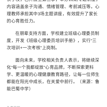
内容涵盖亲子沟通、情绪管理、考前减压等。心
理教师承担其中3场主题讲座，有效提升了家长
的心育胜任力。
在朋辈支持方面，学校建立班级心理委员制
度，开发《班级心理委员培训手册》，实行“三
次培训+一次考核”上岗制。
面向未来，学校相关负责人表示，将继续深
化“每一个我都绽放”心育品牌，不断探索更科
学、更温暖的心理健康教育路径，让每一位师生
都能在阳光中成长，在关爱中前行。（来源：鲁
能巴蜀中学）