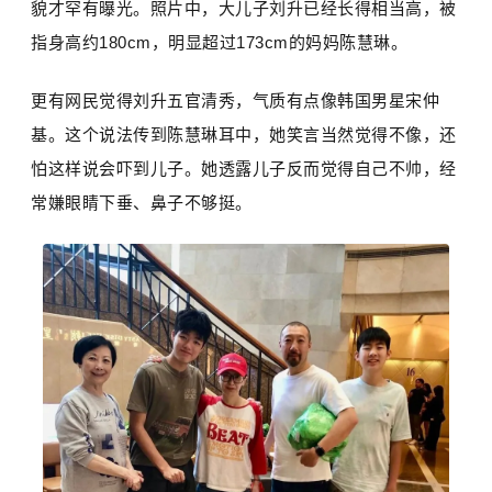
貌才罕有曝光。照片中，大儿子刘升已经长得相当高，被
指身高约180cm，明显超过173cm的妈妈
陈慧琳
。
更有网民觉得刘升五官清秀，气质有点像韩国男星
宋仲
基
。这个说法传到陈慧琳耳中，她笑言当然觉得不像，还
怕这样说会吓到儿子。她透露儿子反而觉得自己不帅，经
常嫌眼睛下垂、鼻子不够挺。