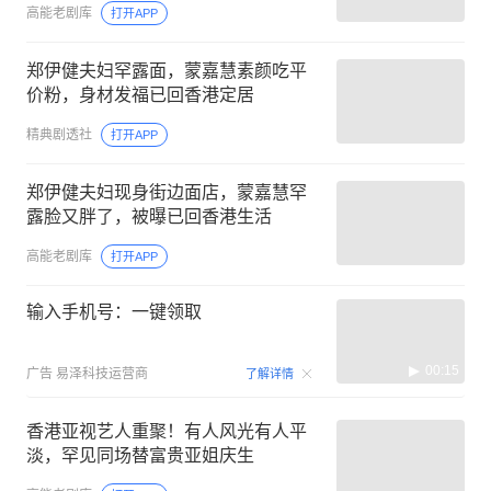
高能老剧库
打开APP
郑伊健夫妇罕露面，蒙嘉慧素颜吃平
价粉，身材发福已回香港定居
精典剧透社
打开APP
郑伊健夫妇现身街边面店，蒙嘉慧罕
露脸又胖了，被曝已回香港生活
高能老剧库
打开APP
输入手机号：一键领取
00:15
广告
易泽科技运营商
了解详情
香港亚视艺人重聚！有人风光有人平
淡，罕见同场替富贵亚姐庆生