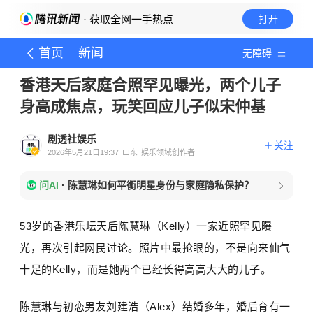
· 获取全网一手热点
打开
首页
新闻
无障碍
香港天后家庭合照罕见曝光，两个儿子
身高成焦点，玩笑回应儿子似宋仲基
剧透社娱乐
关注
2026年5月21日19:37
山东
娱乐领域创作者
问AI
·
陈慧琳如何平衡明星身份与家庭隐私保护？
53岁的香港乐坛天后陈慧琳（Kelly）一家近照罕见曝
光，再次引起网民讨论。照片中最抢眼的，不是向来仙气
十足的Kelly，而是她两个已经长得高高大大的儿子。
陈慧琳与初恋男友刘建浩（Alex）结婚多年，婚后育有一