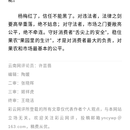
杨梅红了，信任不能黑了。对违法者，法律之剑
要高举重落，绝不姑息；对守法者，市场之门要敞亮
公平，绝不牵连。守好消费者“舌尖上的安全”，稳住
果农“果园里的生计”，才是对消费者最大的负责，对
果农和市场最基本的公平。
云南网评论员：许芸翡
编辑：陶媛
二审：张晓晖
三审：姬祥虎
终审：王晓洁
彩云网评所登载的所有文章仅代表作者个人观点，与本网站
立场无关。欢迎关注彩云网评，投稿邮箱yncywp＠
163.com，稿费从优。