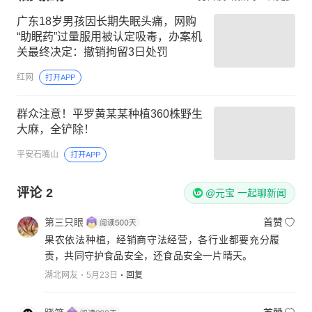
广东18岁男孩因长期失眠头痛，网购
“助眠药”过量服用被认定吸毒，办案机
关最终决定：撤销拘留3日处罚
红网
打开APP
群众注意！平罗黄某某种植360株野生
大麻，全铲除！
平安石嘴山
打开APP
评论
2
@元宝 一起聊新闻
第三只眼
首赞
果农依法种植，经销商守法经营，各行业都要充分履
责，共同守护食品安全，还食品安全一片晴天。
湖北网友
5月23日
回复