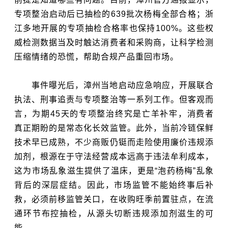
专项整治启动后已抽检的639批次杨梅全部合格；浙
江多地开展的专项抽检合格率也保持100%。这些权
威检测数据当及时触达消费者和采购商，让科学检测
压缩情绪的恐慌，帮助合规产品重回市场。
事件曝光后，漳州当地启动应急响应，开展联合
执法、刑事追责与专项整治等一系列工作。但客观而
言，为期45天的专项整治终究是亡羊补牢，消费者
真正期盼的是常态化长效监管。此外，当前冷链保鲜
技术早已成熟，不少商贩仍铤而走险使用廉价违规添
加剂，根源在于守法经营成本远高于违法牟利成本，
这为市场乱象滋生提供了温床，更是“泡药杨梅”乱象
背后的深层症结。因此，市场监管不能始终事后补
救，必须前移监管关口，在收购旺季前置驻点，在流
通环节布控抽检，从源头切断违规添加剂滋生的可
能。