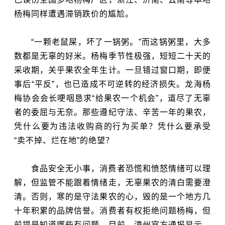
杨梅同样遭遇滞销跌价的尴尬。
“一颗老鼠屎，坏了一锅粥。”而这锅粥里，大多
数都是无辜的好米。杨梅季节性极强，短短二十天的
采收期，关乎果农全年生计。一旦错过窗口期，即便
事后“平反”，也已造成不可逆转的经济损失。龙海杨
梅协会会长哽咽恳求“给果农一个机会”，道尽了无辜
者的委屈与无奈。那些遵纪守法、辛苦一年的果农，
凭什么要为违法收购商的行为买单？凭什么要承受
“卖不掉、烂在地”的绝望？
食品安全无小事，消费者恐慌和愤怒情绪可以理
解，但监管不能跟着情绪走，无辜果农的清白需要澄
清。否则，寒的是守法果农的心，毁的是一个地方几
十年积累的品牌信誉。消费者有权拒绝问题杨梅，但
前提是知道哪些有问题。目前，漳州官方通报显示，