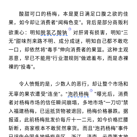
酸甜可口的杨梅，本是夏日满足口腹之欲的佳
果，如今却让消费者“闻梅色变”。背后是部分商贩利
欲熏心：明知
脱氢乙酸钠
对肝肾有损害，明知“三
无”甜味剂来路不明、成分成谜，明知自己都不敢吃
一口，却依然将“毒手”伸向消费者的果篮。这种主观
恶意，早已不能用“行业潜规则”做遮羞布，而是赤裸
裸的“投毒”。
令人愤慨的是，少数人的恶行，却让整个市场和
无辜的果农遭受“连坐”。“
泡药杨梅
”曝光后，消费
者对杨梅市场的信任瞬间崩塌，多地市场“一刀切”禁
入福建杨梅，已运抵货物被退回，杨梅价格暴跌。据
报道，此前杨梅批发价每斤十一二元，如今价格拦腰
斩断，商家根本不敢贸然拿货。而且“泡药杨梅”事件
已误伤全国多地杨梅产区，浙江、济南、云南等本地