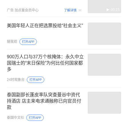
00:15
广告
加点量会员中心
了解详情
美国年轻人正在把选票投给“社会主义”
随我观
打开APP
900万人口与37万个核掩体：永久中立
国瑞士的“末日保险”为何比任何国家都
多
24时观象台
打开APP
泰国副部长蓬皮率队突查曼谷中资代
持酒店 店主来电求通融称已向官员付
款
泰国中文社
打开APP