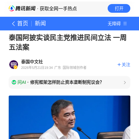
· 获取全网一手热点
打开
首页
新闻
无障碍
泰国阿披实谈民主党推进民间立法 一周
五法案
泰国中文社
关注
2026年5月21日19:34
广东
国际领域创作者
问AI
·
修宪框架怎样防止资本垄断制宪议会？