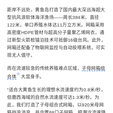
距岸不远处，黄鱼岛打造了国内最大深远海超大
型抗风浪软体海洋渔场——周长384米、直径
122米，单口养殖水体达11万立方米。网箱采用
高密度HDPE管材与超高分子量聚乙烯网衣，通
过新型火箭桩锚泊技术可抵御16级台风。此外，
网箱还配备了物联网监控与自动投喂系统，可实
现无人值守。
而在流速较急的传统养殖难点区域，
子母网箱组
合体
大显身手。
“适合大黄鱼生长的理想水流速度约为0.8米/秒，
但鹿西海域的自然水流速度可达1.3米/秒。为
此，我们打造了子母组合式网箱，以920米母网
箱挡浪消浪，并内置68口子网箱，把潮汐流速降