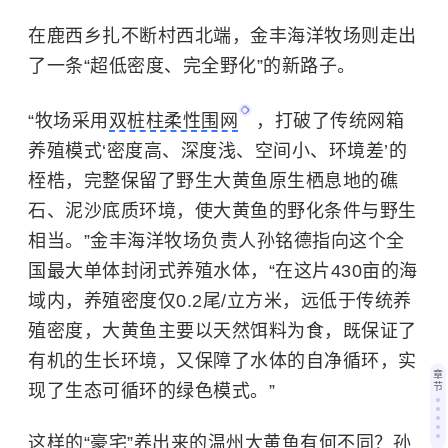
在鹿西乡扎不断村西北端，金丰海洋牧场则走出
了一条“超低密度、完全野化”的新路子。
“牧场采用
双桩柱柔性围网
，打破了传统网箱
养殖模式‘密度高、深度浅、空间小、环境差’的
桎梏，完整保留了野生大黄鱼原生栖息地的礁
石、泥沙底质环境，使大黄鱼的野化条件与野生
相当。”金丰海洋牧场负责人孙铭德指向这个全
国最大单体封闭式养殖水体，“在这片430亩的海
域内，养殖密度仅0.2尾/立方米，远低于传统养
殖密度，大黄鱼主要以天然饵料为食，既保证了
有机的生长环境，又保障了水体的自净循环，实
章
现了生态可循环的绿色模式。”
节
这样的“豪宅”养出来的温州大黄鱼有何不同？孙