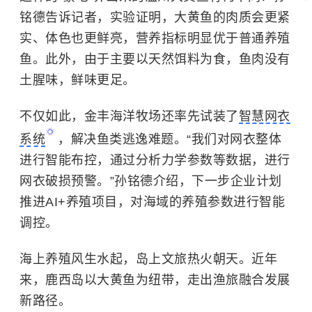
铭德告诉记者，实验证明，大黄鱼的肉质会更紧
实、体色也更鲜亮，营养指标明显优于普通养殖
鱼。此外，由于主要以天然饵料为食，鱼肉没有
土腥味，鲜味更足。
不仅如此，金丰海洋牧场还率先试装了
智慧网衣
系统
，解决鱼类逃逸难题。“我们对网衣整体
进行智能布控，通过分析力学参数等数据，进行
网衣破损预警。”孙铭德介绍，下一步企业计划
推进AI+养殖项目，对海域的养殖参数进行智能
调控。
海上养殖风生水起，岛上文旅热火朝天。
近年
来，鹿西岛以大黄鱼为纽带，走出渔旅融合发展
新路径。