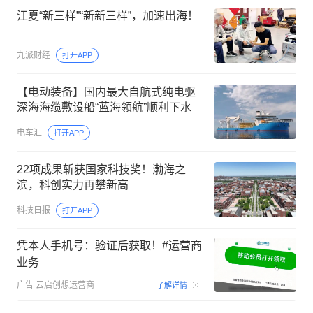
江夏“新三样”“新新三样”，加速出海！
九派财经
打开APP
【电动装备】国内最大自航式纯电驱
深海海缆敷设船“蓝海领航”顺利下水
电车汇
打开APP
22项成果斩获国家科技奖！渤海之
滨，科创实力再攀新高
科技日报
打开APP
凭本人手机号：验证后获取！#运营商
业务
00:15
广告
云启创想运营商
了解详情