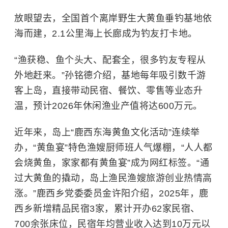
放眼望去，全国首个离岸野生大黄鱼垂钓基地依
海而建，2.1公里海上长廊成为钓友打卡地。
“渔获稳、鱼个头大、配套全，很多钓友专程从
外地赶来。”孙铭德介绍，基地每年吸引数千游
客上岛，直接带动民宿、餐饮、零售等业态升
温，预计2026年休闲渔业产值将达600万元。
近年来，岛上“鹿西东海黄鱼文化活动”连续举
办，“黄鱼宴”特色渔嫂厨师班人气爆棚，“人人都
会烧黄鱼，家家都有黄鱼宴”成为网红标签。“通
过大黄鱼的撬动，岛上渔民渔嫂旅游创业热情高
涨。”鹿西乡党委委员金许阳介绍，2025年，鹿
西乡新增精品民宿3家，累计开办62家民宿、
700余张床位，民宿年均营业收入达到10万元以