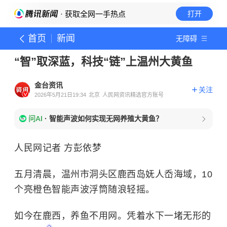
· 获取全网一手热点
打开
首页
新闻
无障碍
“智”取深蓝，科技“链”上温州大黄鱼
金台资讯
关注
2026年5月21日19:34
北京
人民网资讯精选官方账号
问AI
·
智能声波如何实现无网养殖大黄鱼？
人民网记者 方彭依梦
五月清晨，温州市洞头区鹿西岛妩人岙海域，10
个亮橙色智能声波浮筒随浪轻摇。
如今在鹿西，养鱼不用网。凭着水下一堵无形的