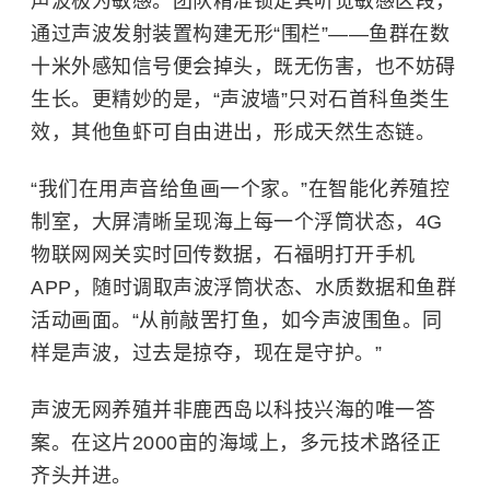
声波极为敏感。团队精准锁定其听觉敏感区段，
通过声波发射装置构建无形“围栏”——鱼群在数
十米外感知信号便会掉头，既无伤害，也不妨碍
生长。更精妙的是，“声波墙”只对石首科鱼类生
效，其他鱼虾可自由进出，形成天然生态链。
“我们在用声音给鱼画一个家。”在智能化养殖控
制室，大屏清晰呈现海上每一个浮筒状态，4G
物联网网关实时回传数据，石福明打开手机
APP，随时调取声波浮筒状态、水质数据和鱼群
活动画面。“从前敲罟打鱼，如今声波围鱼。同
样是声波，过去是掠夺，现在是守护。”
声波无网养殖并非鹿西岛以科技兴海的唯一答
案。在这片2000亩的海域上，多元技术路径正
齐头并进。