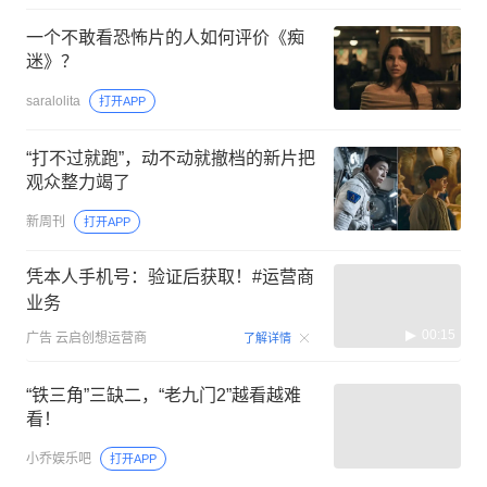
一个不敢看恐怖片的人如何评价《痴
迷》？
saralolita
打开APP
“打不过就跑”，动不动就撤档的新片把
观众整力竭了
新周刊
打开APP
凭本人手机号：验证后获取！#运营商
业务
00:15
广告
云启创想运营商
了解详情
“铁三角”三缺二，“老九门2”越看越难
看！
小乔娱乐吧
打开APP