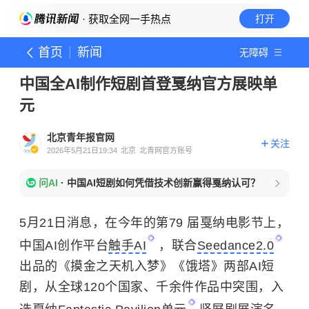
· 获取全网一手热点
打开
首页
新闻
无障碍
中国全AI制作短剧首登戛纳官方展映单
元
北京青年报官网
关注
2026年5月21日19:34
北京
北青网官方账号
问AI
·
中国AI短剧如何凭借技术创新赢得戛纳认可？
5月21日消息，在今年的第79 届戛纳电影节上，
中国AI创作平台
触手AI
，联合
Seedance2.0
出品的《摸金之天机入梦》《饿塔》两部AI短
剧，从全球120个国家、千余件作品中突围，入