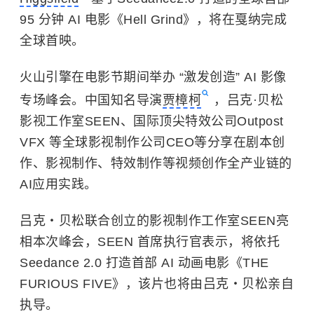
95 分钟 AI 电影《Hell Grind》，将在戛纳完成
全球首映。
火山引擎在电影节期间举办 “激发创造” AI 影像
专场峰会。中国知名导演
贾樟柯
，
吕克·贝松
影视工作室SEEN、国际顶尖特效公司Outpost
VFX 等全球影视制作公司CEO等分享在剧本创
作、影视制作、特效制作等视频创作全产业链的
AI应用实践。
吕克・贝松联合创立的影视制作工作室SEEN亮
相本次峰会，SEEN 首席执行官表示，将依托
Seedance 2.0 打造首部 AI 动画电影《THE
FURIOUS FIVE》，该片也将由吕克・贝松亲自
执导。