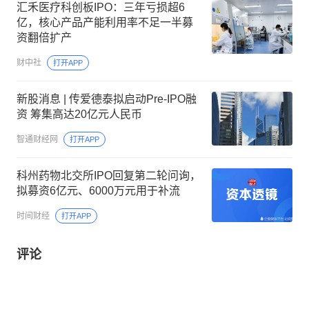
汇禾医疗科创板IPO：三年亏损超6
亿，核心产品产能利用率不足一半募
资翻倍扩产
财中社
打开APP
新股消息 | 传爱德泰拟启动Pre-IPO融
资 筹集高达20亿元人民币
智通财经网
打开APP
科州药物北交所IPO回复第二轮问询，
拟募资6亿元、6000万元用于补流
时间财经
打开APP
评论