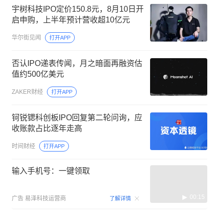
宇树科技IPO定价150.8元，8月10日开
启申购，上半年预计营收超10亿元
华尔街见闻
打开APP
否认IPO递表传闻，月之暗面再融资估
值约500亿美元
ZAKER财经
打开APP
钶锐锶科创板IPO回复第二轮问询，应
收账款占比逐年走高
时间财经
打开APP
输入手机号：一键领取
00:15
广告
易泽科技运营商
了解详情