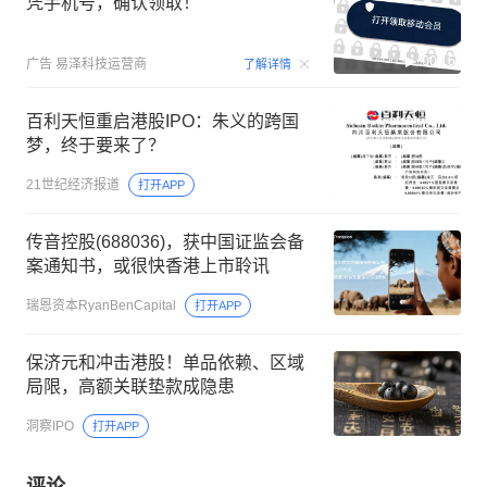
凭手机号，确认领取！
00:15
广告
易泽科技运营商
了解详情
百利天恒重启港股IPO：朱义的跨国
梦，终于要来了？
21世纪经济报道
打开APP
传音控股(688036)，获中国证监会备
案通知书，或很快香港上市聆讯
瑞恩资本RyanBenCapital
打开APP
保济元和冲击港股！单品依赖、区域
局限，高额关联垫款成隐患
洞察IPO
打开APP
评论