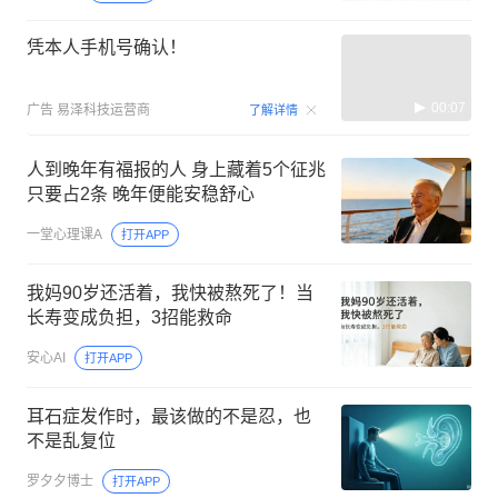
凭本人手机号确认！
00:07
广告
易泽科技运营商
了解详情
人到晚年有福报的人 身上藏着5个征兆
只要占2条 晚年便能安稳舒心
一堂心理课A
打开APP
我妈90岁还活着，我快被熬死了！当
长寿变成负担，3招能救命
安心AI
打开APP
耳石症发作时，最该做的不是忍，也
不是乱复位
罗夕夕博士
打开APP