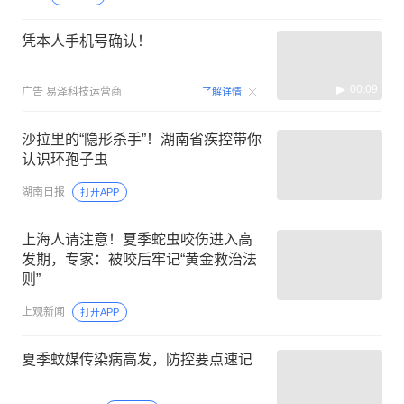
凭本人手机号确认！
00:09
广告
易泽科技运营商
了解详情
沙拉里的“隐形杀手”！湖南省疾控带你
认识环孢子虫
湖南日报
打开APP
上海人请注意！夏季蛇虫咬伤进入高
发期，专家：被咬后牢记“黄金救治法
则”
上观新闻
打开APP
夏季蚊媒传染病高发，防控要点速记