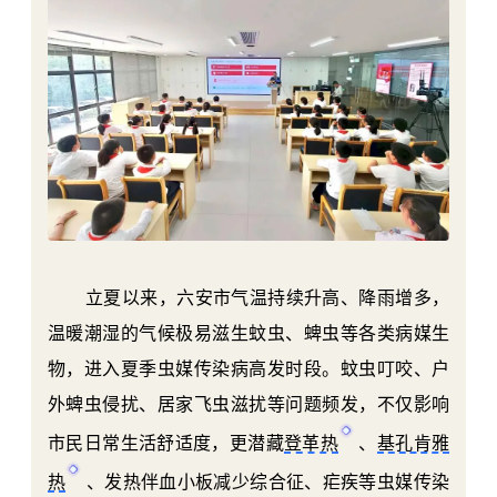
立夏以来，六安市气温持续升高、降雨增多，
温暖潮湿的气候极易滋生蚊虫、蜱虫等各类病媒生
物，进入夏季虫媒传染病高发时段。蚊虫叮咬、户
外蜱虫侵扰、居家飞虫滋扰等问题频发，不仅影响
市民日常生活舒适度，更潜藏
登革热
、
基孔肯雅
热
、发热伴血小板减少综合征、疟疾等虫媒传染