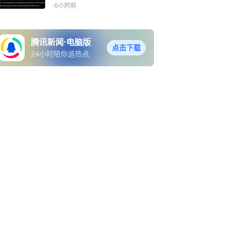
新进展
-6小时前
腾讯新闻·电脑版
点击下载
24小时陪你追热点