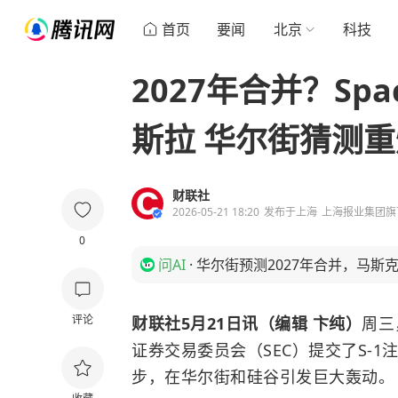
首页
要闻
北京
科技
2027年合并？Sp
斯拉 华尔街猜测重
财联社
2026-05-21 18:20
发布于
上海
上海报业集团旗
0
问AI
·
华尔街预测2027年合并，马斯
评论
财联社5月21日讯（编辑 卞纯）
周三
证券交易委员会（SEC）提交了S-1
步，在华尔街和硅谷引发巨大轰动。