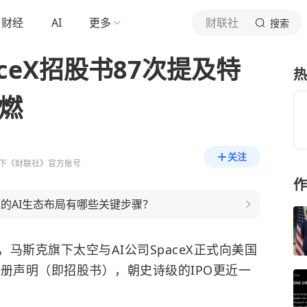
财经
AI
更多
财联社
搜索
aceX招股书87次提及特
热
燃
关注
下《财联社》官方账号
作
克的AI生态布局有哪些关键步骤？
，马斯克旗下太空与AI公司SpaceX正式向美国
注册声明（即招股书），朝史诗级的IPO更近一