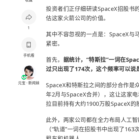
收藏
投资者们正仔细研读SpaceX招股
估这家火箭公司的价值。
1
其中不容忽视的一点是：SpaceX
紧密。
手机看
首先，
据统计，“特斯拉”一词在Spa
过只出现了174次，这个频率可以说
元宝 · 新闻妹
SpaceX和特斯拉之间的部分合作是
年2月与SpaceX合并），这让这家
拉目前持有大约1900万股SpaceX
此外，两家公司都在全力布局人工智能（
（“轨道”一词在招股书中出现了16
租车和机器人。