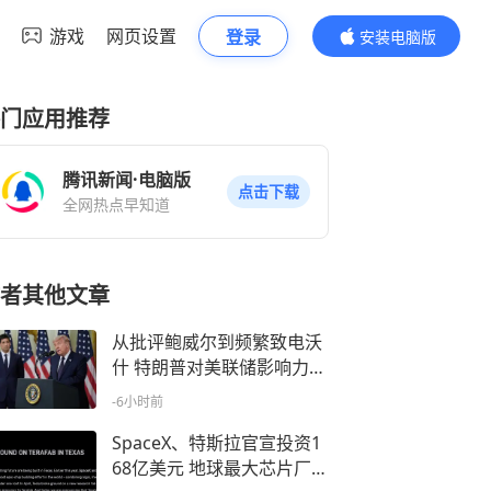
游戏
网页设置
登录
安装电脑版
内容更精彩
门应用推荐
腾讯新闻·电脑版
点击下载
全网热点早知道
者其他文章
从批评鲍威尔到频繁致电沃
什 特朗普对美联储影响力再
受关注
-6小时前
SpaceX、特斯拉官宣投资1
68亿美元 地球最大芯片厂有