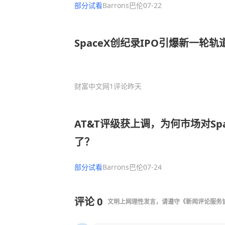
部分试看
Barrons巴伦
07-22
SpaceX创纪录IPO引爆新一轮
财富中文网
1评论
昨天
AT&T评级获上调，为何市场对Sp
了？
部分试看
Barrons巴伦
07-24
评论
0
文明上网理性发言，请遵守
《新闻评论服务