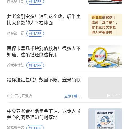
养老金计划
打开APP
养老金别贪多！达到这个数，后半生
比大多数的人幸福体面
财金第一视
打开APP
医保卡里几千块别傻放着！很多人不
知道，这笔钱还能这样用
养老金计划
打开APP
给你送红包啦！数量不限，登录领取!
00:44
广告
回村开饭店
立即下载
中央养老金补助资金下达，退休人员
关心的调整通知何时落地
解码新金济
打开APP