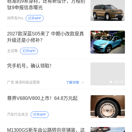
标准的9系身材，还有新设计，方程豹
钛9申报信息曝光
闲传车Pro
打开APP
2027款深蓝S05来了 中期小改款是真
升级还是小修补？
主试角
打开APP
凭手机号，确认领取！
00:15
广告
易泽科技运营商
了解详情
尊界V680/V800上市！64.8万元起
汽车行业关注
打开APP
M1300GS新车由公路转向非铺装，这