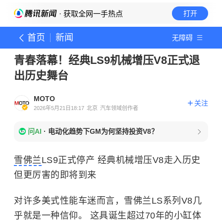
· 获取全网一手热点
打开
首页
新闻
无障碍
青春落幕！经典LS9机械增压V8正式退
出历史舞台
MOTO
关注
2026年5月21日18:17
北京
汽车领域创作者
问AI
·
电动化趋势下GM为何坚持投资V8？
雪佛兰
LS9正式停产 经典机械增压V8走入历史
但更厉害的即将到来
对许多美式性能车迷而言，雪佛兰LS系列V8几
乎就是一种信仰。 这具诞生超过70年的小缸体