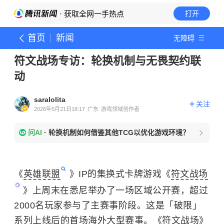
· 获取全网一手热点
打开
首页
新闻
无障碍
符文战场专访：轮换机制与无畏契约联
动
saralolita
关注
2026年5月21日18:17
广东
游戏领域创作者
问AI
·
轮换机制如何借鉴其他TCG以优化游戏环境？
《
英雄联盟
》IP的集换式卡牌游戏《
符文战场
》上周末在悉尼举办了一场区域公开赛，超过
2000名玩家参与了主赛事阶段。这是「破限」
系列上线后的首场海外大型赛事。《符文战场》