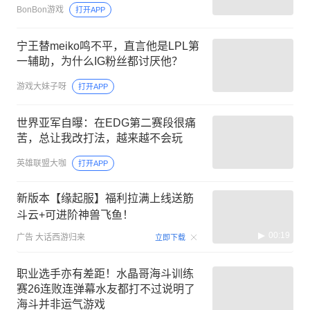
BonBon游戏
打开APP
宁王替meiko鸣不平，直言他是LPL第
一辅助，为什么IG粉丝都讨厌他？
游戏大妹子呀
打开APP
世界亚军自曝：在EDG第二赛段很痛
苦，总让我改打法，越来越不会玩
英雄联盟大咖
打开APP
新版本【缘起服】福利拉满上线送筋
斗云+可进阶神兽飞鱼！
00:19
广告
大话西游归来
立即下载
职业选手亦有差距！水晶哥海斗训练
赛26连败连弹幕水友都打不过说明了
海斗并非运气游戏