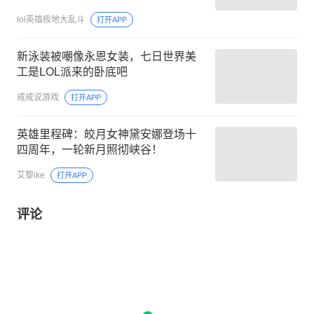
lol英雄极地大乱斗
打开APP
新泳装被嘲像永恩女装，七日世界美
工是LOL派来的卧底吧
戒戒说游戏
打开APP
英雄里程碑：皎月女神黛安娜登场十
四周年，一轮新月照彻峡谷！
艾黎ike
打开APP
评论