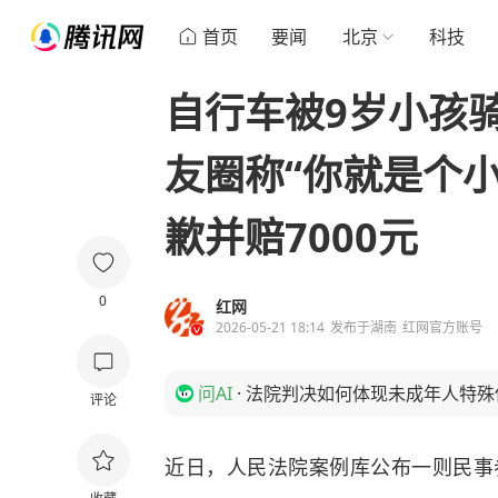
首页
要闻
北京
科技
自行车被9岁小孩
友圈称“你就是个小
歉并赔7000元
0
红网
2026-05-21 18:14
发布于
湖南
红网官方账号
问AI
·
法院判决如何体现未成年人特殊
评论
近日，人民法院案例库公布一则民事