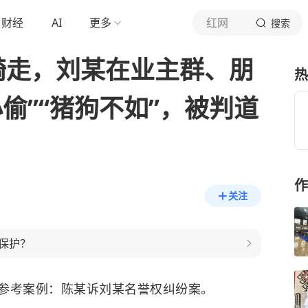
财经
AI
更多
红网
搜索
骑走，刘某在业主群、朋
热
偷”“猪狗不如”，被判道
作
关注
保护？
参考案例：陈某诉刘某名誉权纠纷案。