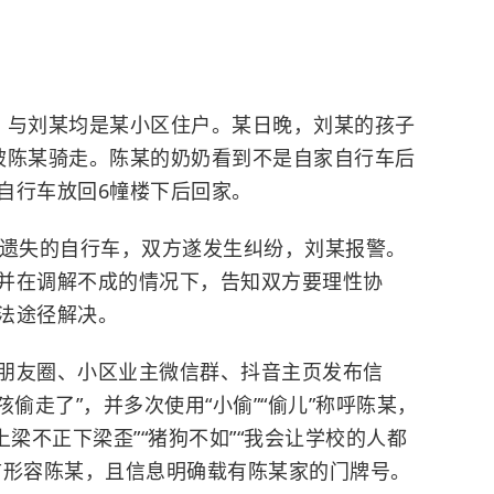
，与刘某均是某小区住户。某日晚，刘某的孩子
被陈某骑走。陈某的奶奶看到不是自家自行车后
自行车放回6幢楼下后回家。
寻遗失的自行车，双方遂发生纠纷，刘某报警。
并在调解不成的情况下，告知双方要理性协
法途径解决。
朋友圈、小区业主微信群、抖音主页发布信
偷走了”，并多次使用“小偷”“偷儿”称呼陈某，
“上梁不正下梁歪”“猪狗不如”“我会让学校的人都
言形容陈某，且信息明确载有陈某家的门牌号。