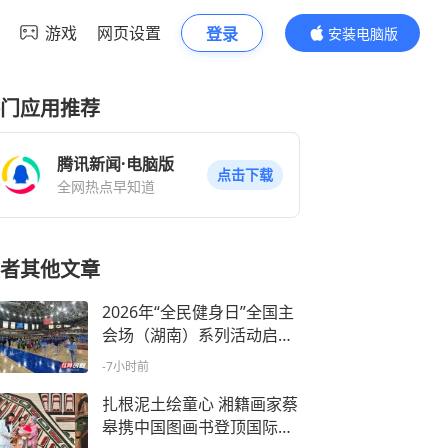
游戏
网页设置
登录
安装电脑版
内容更精彩
门应用推荐
腾讯新闻·电脑版
点击下载
全网热点早知道
者其他文章
2026年“全民健身日”全国主
会场（湖南）系列活动启动
仪式在永州举行
-7小时前
扎根泥土绘童心 湘籍画家蔡
皋携中国图画书登顶国际安