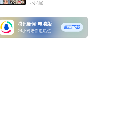
徒生奖
-7小时前
腾讯新闻·电脑版
点击下载
24小时陪你追热点