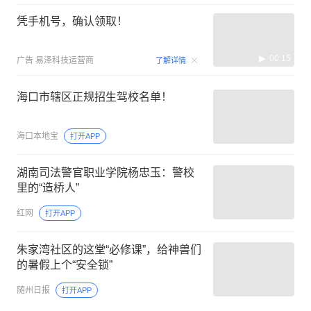
凭手机号，确认领取！
00:15
广告
易泽科技运营商
了解详情
海口市辖区正规招生驾校名单！
海口本地宝
打开APP
湖南司法警官职业学院杨忠玉：警校
里的“造桥人”
红网
打开APP
朱家湾社区的这堂“必修课”，给神兽们
的暑假上个“安全锁”
随州日报
打开APP