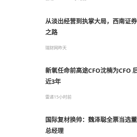
从淡出经营到执掌大局，西南证券
之路
瑞财网
昨天
新氧任命前高途CFO沈楠为CFO
近3年
雷递
15小时前
国际复材换帅：魏泽聪全票当选董
总经理