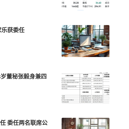
家乐获委任
8岁董秘张毅身兼四
任 委任两名联席公