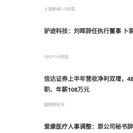
上游新闻
1小时前
驴迹科技：刘晖辞任执行董事 卜
GPLP
1小时前
信达证券上半年营收净利双增，4
职、年薪108万元
瑞财网
前天
爱康医疗人事调整：原公司秘书辞