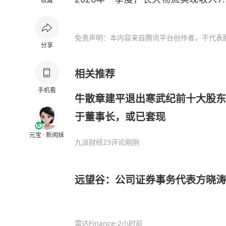
收藏
免责声明：本内容来自腾讯平台创作者，不代表
分享
相关推荐
手机看
牛散章建平退出寒武纪前十大股东
于董事长，或已套现
元宝 · 新闻妹
九派财经
23评论
刚刚
远望谷：公司证券事务代表方晓
雷达Finance
-2小时前