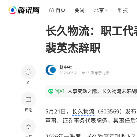
首页
要闻
北京
科技
长久物流：职工代
裴英杰辞职
财中社
2026-05-21 18:13
发布于
北京
0
问AI
·
人事变动之际，长久物流未来战
评论
5月21日，
长久物流
（603569）
董事、证券事务代表职务，其离任后
2026年一季度，长久物流实现收入7