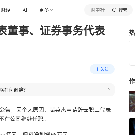
财经
AI
更多
财中社
搜索
表董事、证券事务代表
热
关注
作
略有何调整？
发布公告，因个人原因，裴英杰申请辞去职工代表
不在公司继续任职。
.33亿元，归母净利润95万元。